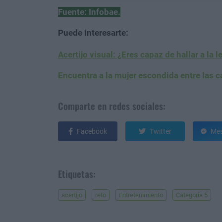
Fuente: Infobae.
Puede interesarte:
Acertijo visual: ¿Eres capaz de hallar a la l
Encuentra a la mujer escondida entre las cas
Comparte en redes sociales:
Facebook
Twitter
Mes
Etiquetas:
acertijo
reto
Entretenimiento
Categoría 5