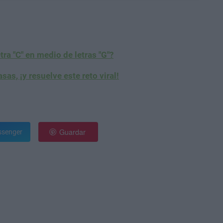
etra "C" en medio de letras "G"?
as, ¡y resuelve este reto viral!
Guardar
senger