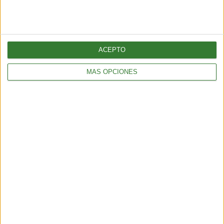
naufragios.
Fuente: DW.
ACEPTO
Comparte en redes sociales:
MÁS OPCIONES
Guardar
Etiquetas:
categoria 3
Colombia
España
curiosidades
SUSCRÍBETE AL NEWSLETTER Y
SÉ PARTE DEL CAMBIO