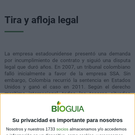
Tira y afloja legal
La empresa estadounidense presentó una demanda
por incumplimiento de contrato y siguió una disputa
legal que duró años. En 2007, un tribunal colombiano
falló inicialmente a favor de la empresa SSA. Sin
embargo, Colombia recurrió la sentencia en Estados
Unidos y ganó el caso en 2011. Según el derecho
marítimo internacional, todos los tesoros situados
hasta 12 millas náuticas de la costa pertenecen al país
respectivo. Pero, ¿tenía realmente jurisdicción este
tribunal estadounidense?
Su privacidad es importante para nosotros
Según la Convención de la UNESCO para la Protección
Nosotros y nuestros 1733
socios
almacenamos y/o accedemos
de los Bienes en los Fondos Marinos, un hallazgo de