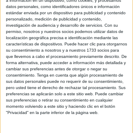
a información en un dispositivo, como cookies, y procesamos
este tipo pertenece en realidad al país de origen, en
datos personales, como identificadores únicos e información
este caso al propietario del barco, España. Pero
estándar enviada por un dispositivo para publicidad y contenido
Colombia no ha firmado esta convención de la
personalizado, medición de publicidad y contenido,
UNESCO.
investigación de audiencia y desarrollo de servicios.
Con su
permiso, nosotros y nuestros socios podemos utilizar datos de
En 2015, Colombia contrató a una empresa de
localización geográfica precisa e identificación mediante las
salvamento estadounidense que pudo localizar los
características de dispositivos. Puede hacer clic para otorgarnos
restos del naufragio cerca de la península de Barú a
su consentimiento a nosotros y a nuestros 1733 socios para
finales de noviembre de ese año e identificarlos
que llevemos a cabo el procesamiento previamente descrito. De
inequívocamente por los distintivos de los cañones. En
forma alternativa, puede acceder a información más detallada y
el vídeo se pueden ver claramente entre los restos los
cambiar sus preferencias antes de otorgar o negar su
cañones decorados con delfines y caballos, monedas
consentimiento.
Tenga en cuenta que algún procesamiento de
de oro y plata y otros tesoros como porcelana china.
sus datos personales puede no requerir de su consentimiento,
pero usted tiene el derecho de rechazar tal procesamiento. Sus
Desde entonces, se han hecho públicas nuevas
preferencias se aplicarán solo a este sitio web. Puede cambiar
imágenes del galeón.
sus preferencias o retirar su consentimiento en cualquier
momento volviendo a este sitio y haciendo clic en el botón
Lee también:
Quién fue el Hombre de Tollund, la momia
"Privacidad" en la parte inferior de la página web.
más famosa de Europa
.