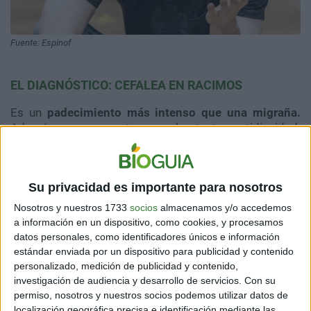
Fuente: Espinof
EL DIAGNÓSTICO: CEFALEA EN RACIMOS
Es un
padecimiento más intenso que una migraña.
Además, se presenta con bastante cotidianidad.
Personas que sufren este problema tiene el
inconveniente de que sucede muy seguido, lo cual les
afecta bastante.
Su privacidad es importante para nosotros
Nosotros y nuestros 1733
socios
almacenamos y/o accedemos
a información en un dispositivo, como cookies, y procesamos
Según Radcliffe, esta cefalea:
"hace que
datos personales, como identificadores únicos e información
una migraña parezca bastante suave. En
estándar enviada por un dispositivo para publicidad y contenido
ese momento pensé que estaba siendo
personalizado, medición de publicidad y contenido,
un cobarde. Tomaba 12 analgésicos al día
investigación de audiencia y desarrollo de servicios.
Con su
y no entendía por qué seguía teniendo
permiso, nosotros y nuestros socios podemos utilizar datos de
localización geográfica precisa e identificación mediante las