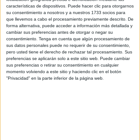
dolor de cabeza"
.
características de dispositivos. Puede hacer clic para otorgarnos
su consentimiento a nosotros y a nuestros 1733 socios para
que llevemos a cabo el procesamiento previamente descrito. De
Es una
enfermedad con varios detonantes
, entre los
forma alternativa, puede acceder a información más detallada y
que se encuentran la
tensión elevada
y el consumo de
cambiar sus preferencias antes de otorgar o negar su
alcohol. Entre sus síntomas tenemos los siguientes:
consentimiento.
Tenga en cuenta que algún procesamiento de
sus datos personales puede no requerir de su consentimiento,
pero usted tiene el derecho de rechazar tal procesamiento. Sus
preferencias se aplicarán solo a este sitio web. Puede cambiar
sus preferencias o retirar su consentimiento en cualquier
momento volviendo a este sitio y haciendo clic en el botón
"Privacidad" en la parte inferior de la página web.
-
Un dolor muy intenso en derredor del ojo y las sienes.