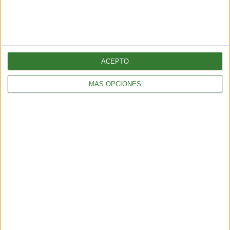
ACEPTO
MÁS OPCIONES
ENTRETENIMIENTO
Muyuna Fest 2026: el festival de cine flotante selvático
2 min
| 2026-02-19 18:51