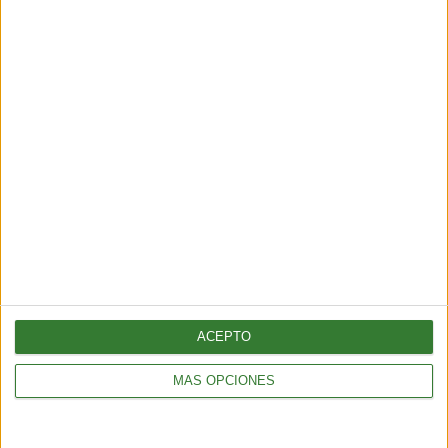
ENTRETENIMIENTO
Muyuna Fest 2026: el festival de cine flotante selvático
2 min
| 2026-02-19 18:51
ACEPTO
MÁS OPCIONES
ENTRETENIMIENTO
Viral: hacé el test que revela tu impacto en el planeta
2 min
| 2026-02-18 21:44