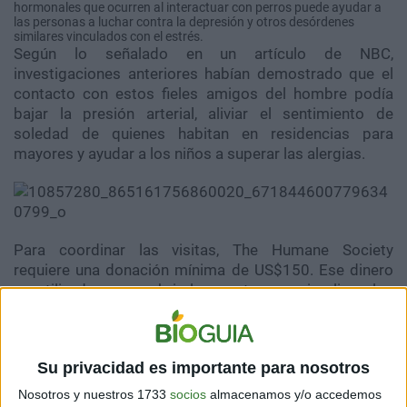
hormonales que ocurren al interactuar con perros puede ayudar a
las personas a luchar contra la depresión y otros desórdenes
similares vinculados con el estrés.
Según lo señalado en un artículo de NBC,
investigaciones anteriores habían demostrado que el
contacto con estos fieles amigos del hombre podía
bajar la presión arterial, aliviar el sentimiento de
soledad de quienes habitan en residencias para
mayores y ayudar a los niños a superar las alergias.
Para coordinar las visitas, The Humane Society
requiere una donación mínima de US$150. Ese dinero
es utilizado para cubrir los gastos que implican los
cuidados de los animales que acogen. Si bien por
ahora el servicio es brindado únicamente en las zonas
aledañas, esperan poder hacerlo más extenso en breve.
Su privacidad es importante para nosotros
Nosotros y nuestros 1733
socios
almacenamos y/o accedemos