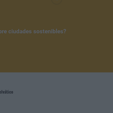
bre ciudades sostenibles?
elvático