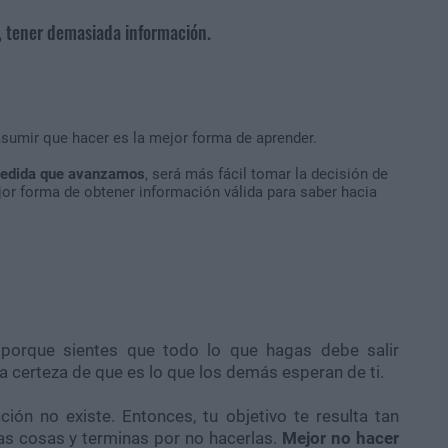
n, tener demasiada información.
asumir que hacer es la mejor forma de aprender.
medida que avanzamos
, será más fácil tomar la decisión de
jor forma de obtener información válida para saber hacia
 porque sientes que todo lo que hagas debe salir
la certeza de que es lo que los demás esperan de ti.
ión no existe. Entonces, tu objetivo te resulta tan
as cosas y terminas por no hacerlas.
Mejor no hacer