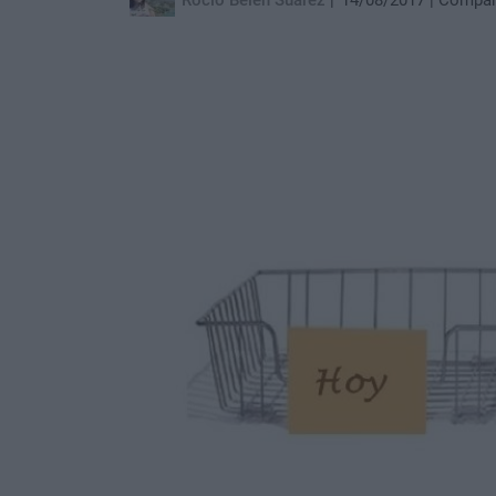
Rocío Belén Suárez
14/08/2017
Compar