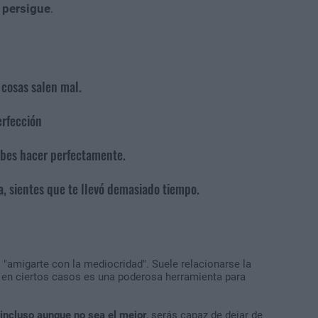
e persigue
.
 cosas salen mal.
erfección
sabes hacer perfectamente.
, sientes que te llevó demasiado tiempo.
"amigarte con la mediocridad". Suele relacionarse la
e en ciertos casos es una poderosa herramienta para
incluso aunque no sea el mejor
, serás capaz de dejar de