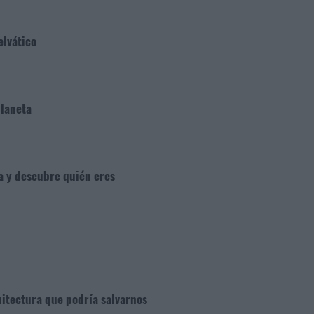
elvático
planeta
ga y descubre quién eres
uitectura que podría salvarnos