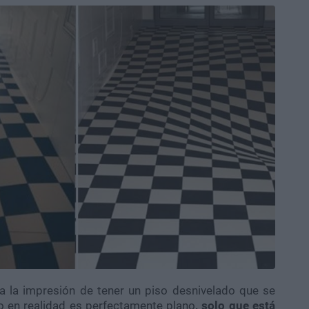
da la impresión de tener un piso desnivelado que se
ro en realidad es perfectamente plano
, solo que está