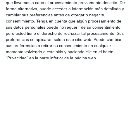
que llevemos a cabo el procesamiento previamente descrito. De
una
foto falsa
, por lo que el entorno de la adolescente
forma alternativa, puede acceder a información más detallada y
se encargó de desmentir que esté en pareja y explicó
cambiar sus preferencias antes de otorgar o negar su
que lo trascendido no fueron más que fake news. Así lo
consentimiento.
Tenga en cuenta que algún procesamiento de
aseguró la periodista
Sam Hoevenaar
de la revista
sus datos personales puede no requerir de su consentimiento,
LINDA
que en las últimas horas declaró que se trató de
pero usted tiene el derecho de rechazar tal procesamiento. Sus
una mentira.
preferencias se aplicarán solo a este sitio web. Puede cambiar
sus preferencias o retirar su consentimiento en cualquier
momento volviendo a este sitio y haciendo clic en el botón
"Privacidad" en la parte inferior de la página web.
Si te gustan este tipo de notas aquí te
dejamos otras para que puedas seguir
viendo
Momento incómodo: Meghan Markle y el príncipe
Harry fueron abucheados en una premiación
Una lectora de labios reveló el atrevido comentario de
Kate Middleton sobre William en un acto oficial
Así es el plan de los duques de Sussex para