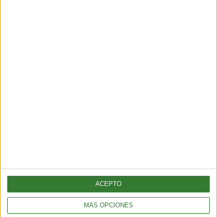
ENTRETENIMIENTO
Viral: hacé el test que revela tu impacto en el planeta
2 min
| 2026-02-18 21:44
ACEPTO
MÁS OPCIONES