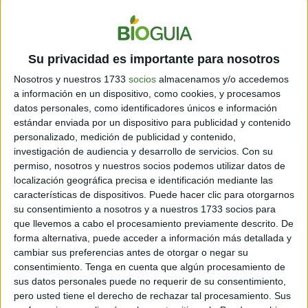
jirafas, ranas y camaleones.
Igualmente convivió con los miembros de la tribu
Himba del Kalahari, quienes
le enseñaron a sobrevivir
Su privacidad es importante para nosotros
alimentándose de raíces y bayas, y a hablar su
idioma
.
Nosotros y nuestros 1733
socios
almacenamos y/o accedemos
a información en un dispositivo, como cookies, y procesamos
Por motivo laboral de sus padres, Tippi se trasladó a
datos personales, como identificadores únicos e información
Madagascar y luego a Francia.
​ Su regreso a este país
estándar enviada por un dispositivo para publicidad y contenido
coincidió con la separación de sus padres.
personalizado, medición de publicidad y contenido,
investigación de audiencia y desarrollo de servicios.
Con su
Sin embargo, Tippi siente un gran cariño por sus
permiso, nosotros y nuestros socios podemos utilizar datos de
padres y
les agradece el tipo de vida que le dieron de
localización geográfica precisa e identificación mediante las
pequeña.
En medios españoles, Tippi declaró:
“Ellos
características de dispositivos. Puede hacer clic para otorgarnos
me han enseñado el respeto a la naturaleza y a los
su consentimiento a nosotros y a nuestros 1733 socios para
animales, me han enseñado la esencia de la vida, la
que llevemos a cabo el procesamiento previamente descrito. De
felicidad sencilla”
.
forma alternativa, puede acceder a información más detallada y
cambiar sus preferencias antes de otorgar o negar su
consentimiento.
Tenga en cuenta que algún procesamiento de
sus datos personales puede no requerir de su consentimiento,
pero usted tiene el derecho de rechazar tal procesamiento. Sus