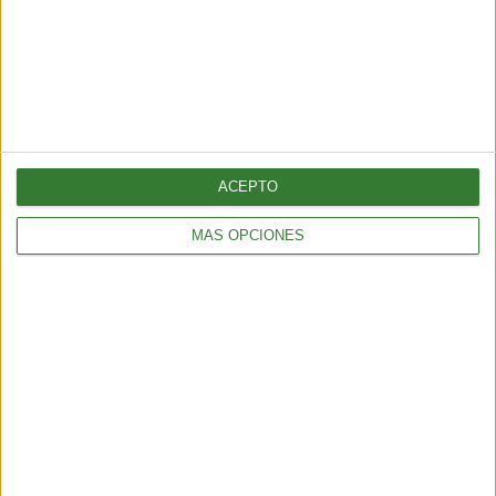
ENTRETENIMIENTO
Muyuna Fest 2026: el festival de cine flotante selvático
2 min
| 2026-02-19 18:51
ACEPTO
MÁS OPCIONES
ENTRETENIMIENTO
Viral: hacé el test que revela tu impacto en el planeta
2 min
| 2026-02-18 21:44