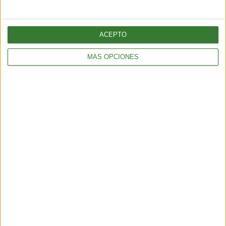
ACEPTO
MÁS OPCIONES
ENTRETENIMIENTO
Muyuna Fest 2026: el festival de cine flotante selvático
2 min
| 2026-02-19 18:51
ENTRETENIMIENTO