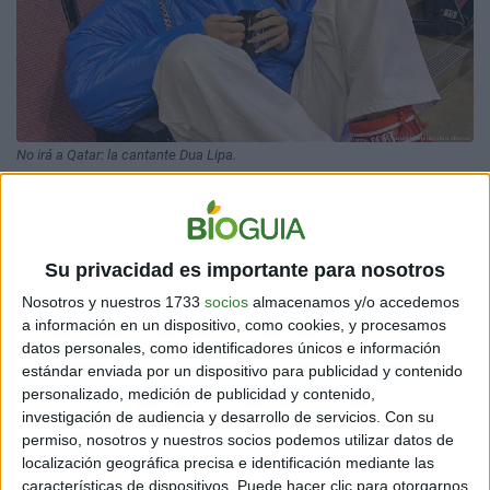
No irá a Qatar: la cantante Dua Lipa.
Dua Lipa
tampoco irá a Qatar. Quiere apoyar a la
selección inglesa desde su casa. La joven, de 27 años,
que actuó en la final de la Champions League de 2018,
lo habría dejado claro en Instagram el pasado
Su privacidad es importante para nosotros
domingo. Anteriormente, se había rumoreado que Lipa
Nosotros y nuestros 1733
socios
almacenamos y/o accedemos
podría formar parte del espectáculo inaugural. Varios
a información en un dispositivo, como cookies, y procesamos
medios de comunicación citan a Lipa diciendo: "No voy
datos personales, como identificadores únicos e información
a actuar y nunca he estado involucrada en ninguna
estándar enviada por un dispositivo para publicidad y contenido
negociación sobre una actuación".
personalizado, medición de publicidad y contenido,
investigación de audiencia y desarrollo de servicios.
Con su
También te puede interesar:
Dua Lipa no estará en el
permiso, nosotros y nuestros socios podemos utilizar datos de
Mundial y el motivo de tal decisión desató polémica
localización geográfica precisa e identificación mediante las
características de dispositivos. Puede hacer clic para otorgarnos