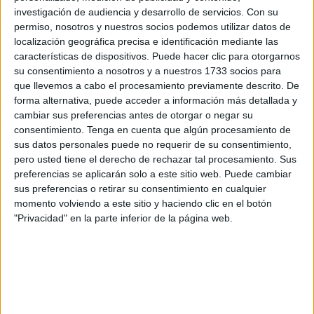
investigación de audiencia y desarrollo de servicios.
Con su
permiso, nosotros y nuestros socios podemos utilizar datos de
localización geográfica precisa e identificación mediante las
características de dispositivos. Puede hacer clic para otorgarnos
su consentimiento a nosotros y a nuestros 1733 socios para
que llevemos a cabo el procesamiento previamente descrito. De
forma alternativa, puede acceder a información más detallada y
cambiar sus preferencias antes de otorgar o negar su
¿TE HA PARECIDO ENTRETENIDO ESTE RETO?
consentimiento.
Tenga en cuenta que algún procesamiento de
sus datos personales puede no requerir de su consentimiento,
¡TRAEREMOS MÁS DE ÉSTOS PARA TI!
pero usted tiene el derecho de rechazar tal procesamiento. Sus
Fuente: Depor.
preferencias se aplicarán solo a este sitio web. Puede cambiar
sus preferencias o retirar su consentimiento en cualquier
También te puede interesar:
momento volviendo a este sitio y haciendo clic en el botón
"Privacidad" en la parte inferior de la página web.
Este reto es solo para expertos: ¿Puedes ubicar a las
abejas que vuelan en sentido contrario?