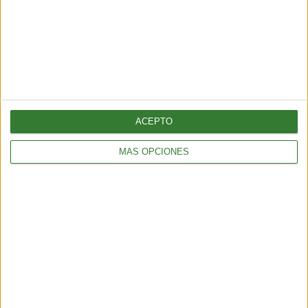
ENTRETENIMIENTO
Viral: hacé el test que revela tu impacto en el planeta
2 min
| 2026-02-18 21:44
ACEPTO
MÁS OPCIONES
ENTRETENIMIENTO
Test sustentable: elige el ojo que más te atraiga y descubre
quién eres
3 min
| 2026-02-06 20:04