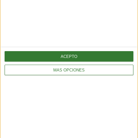
ENTRETENIMIENTO
Muyuna Fest 2026: el festival de cine flotante selvático
2 min
| 2026-02-19 18:51
ACEPTO
MÁS OPCIONES
ENTRETENIMIENTO
Viral: hacé el test que revela tu impacto en el planeta
2 min
| 2026-02-18 21:44