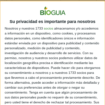
Alguien que tenga un gen marrón no puede tener ojos
claros. Pero alguien que tenga ojos marrones puede
tener genes claros heredados de sus padres o incluso
de sus abuelos.
Su privacidad es importante para nosotros
Nosotros y nuestros 1733
socios
almacenamos y/o accedemos
a información en un dispositivo, como cookies, y procesamos
datos personales, como identificadores únicos e información
estándar enviada por un dispositivo para publicidad y contenido
personalizado, medición de publicidad y contenido,
investigación de audiencia y desarrollo de servicios.
Con su
permiso, nosotros y nuestros socios podemos utilizar datos de
localización geográfica precisa e identificación mediante las
características de dispositivos. Puede hacer clic para otorgarnos
su consentimiento a nosotros y a nuestros 1733 socios para
que llevemos a cabo el procesamiento previamente descrito. De
forma alternativa, puede acceder a información más detallada y
cambiar sus preferencias antes de otorgar o negar su
consentimiento.
Tenga en cuenta que algún procesamiento de
Esta explicación puede parecer engorrosa, pero en
sus datos personales puede no requerir de su consentimiento,
realidad es bastante sencilla. Para sacarte las dudas
pero usted tiene el derecho de rechazar tal procesamiento. Sus