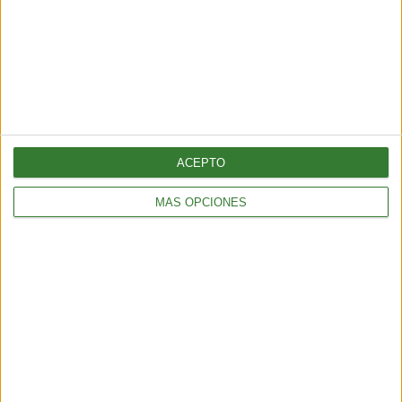
ENTRETENIMIENTO
Muyuna Fest 2026: el festival de cine flotante selvático
2 min
| 2026-02-19 18:51
ACEPTO
MÁS OPCIONES
ENTRETENIMIENTO
Viral: hacé el test que revela tu impacto en el planeta
2 min
| 2026-02-18 21:44