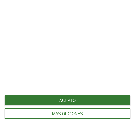
ENTRETENIMIENTO
Muyuna Fest 2026: el festival de cine flotante selvático
2 min
| 2026-02-19 18:51
ACEPTO
MÁS OPCIONES
ENTRETENIMIENTO