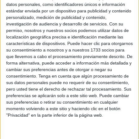
datos personales, como identificadores únicos e información
estándar enviada por un dispositivo para publicidad y contenido
personalizado, medición de publicidad y contenido,
investigación de audiencia y desarrollo de servicios.
Con su
permiso, nosotros y nuestros socios podemos utilizar datos de
localización geográfica precisa e identificación mediante las
características de dispositivos. Puede hacer clic para otorgarnos
su consentimiento a nosotros y a nuestros 1733 socios para
que llevemos a cabo el procesamiento previamente descrito. De
forma alternativa, puede acceder a información más detallada y
cambiar sus preferencias antes de otorgar o negar su
consentimiento.
Tenga en cuenta que algún procesamiento de
sus datos personales puede no requerir de su consentimiento,
pero usted tiene el derecho de rechazar tal procesamiento. Sus
preferencias se aplicarán solo a este sitio web. Puede cambiar
Una guerra o enfrentamiento con China
sus preferencias o retirar su consentimiento en cualquier
momento volviendo a este sitio y haciendo clic en el botón
"Privacidad" en la parte inferior de la página web.
Otra frase de Nostradamus expone lo siguiente:
“
adversario rojo palidecerá de miedo, aterrizando al gran
Océano”.
Ese adversario rojo podría ser China, debido
al color de su bandera. Y el gran océano debe ser el