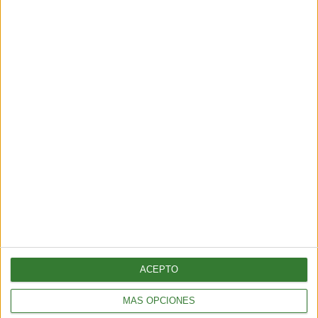
Test: ¿Cuánto sabés sobre
ciudades sostenibles?
Cargando...
ACEPTO
MÁS OPCIONES