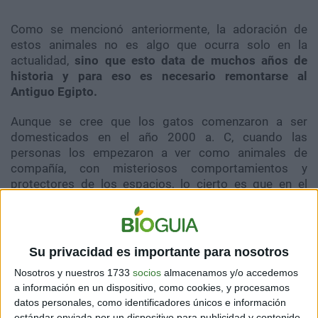
Como se mencionó anteriormente, la adoración de
estos animales no es algo que ocurra solo en la
actualidad,
sino que esto data de muchos años de
historia y para eso es necesario remontarse al
Antiguo Egipto.
Aunque se cree que los gatos comenzaron a ser
domesticados en el año 2000 a. C, cuando las
personas los empezaron a ver como animales de
compañía, con misteriosos comportamientos y
protectores de los espacios, lo cierto es que en el
2004 se hallaron los restos de un felino al lado de un
humano en una tumba en Chipre. Esto remite a que
esta relación data de 7.500 a. C.
Su privacidad es importante para nosotros
Nosotros y nuestros 1733
socios
almacenamos y/o accedemos
a información en un dispositivo, como cookies, y procesamos
datos personales, como identificadores únicos e información
estándar enviada por un dispositivo para publicidad y contenido