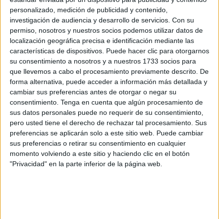
personalizado, medición de publicidad y contenido,
investigación de audiencia y desarrollo de servicios.
Con su
permiso, nosotros y nuestros socios podemos utilizar datos de
localización geográfica precisa e identificación mediante las
características de dispositivos. Puede hacer clic para otorgarnos
su consentimiento a nosotros y a nuestros 1733 socios para
que llevemos a cabo el procesamiento previamente descrito. De
forma alternativa, puede acceder a información más detallada y
cambiar sus preferencias antes de otorgar o negar su
Foto: Adobe Stock
consentimiento.
Tenga en cuenta que algún procesamiento de
sus datos personales puede no requerir de su consentimiento,
Ahora bien, volviendo al tema de la
veneración en
pero usted tiene el derecho de rechazar tal procesamiento. Sus
Egipto
de estos animales, es preciso destacar que se
preferencias se aplicarán solo a este sitio web. Puede cambiar
debía a varios factores que veremos a continuación.
sus preferencias o retirar su consentimiento en cualquier
momento volviendo a este sitio y haciendo clic en el botón
Relación con dioses
. Los egipcios
consideraban que
"Privacidad" en la parte inferior de la página web.
estos animales eran la reencarnación de la diosa
Bastet,
una mujer con cabeza de gato que llevaba una
cruz de la vida (ankh), por lo que se la asociaba a la
fecundidad, la belleza y la protección.
Se la podría
relacionar con la diosa griega Artemisa.