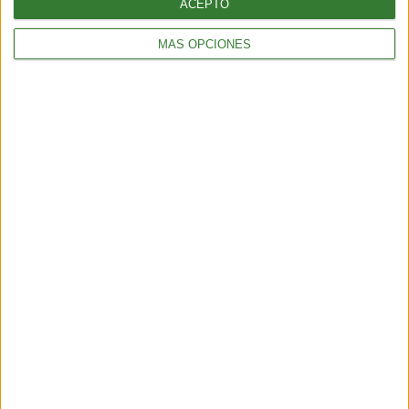
ACEPTO
MÁS OPCIONES
Etiquetas:
animales
Egipto
gatos
historia
SEO
categoria 4
SUSCRÍBETE AL NEWSLETTER Y
SÉ PARTE DEL CAMBIO
¡Sumate a nuestra comunidad y recibe
en tu correo una selección exclusiva de
nuestros contenidos!
Me quiero suscribir