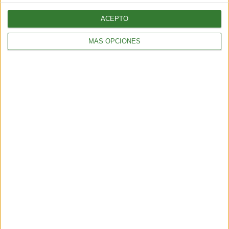
Cargando...
ACEPTO
MÁS OPCIONES
ENTRETENIMIENTO
Muyuna Fest 2026: el festival de cine flotante selvático
2 min
| 2026-02-19 18:51