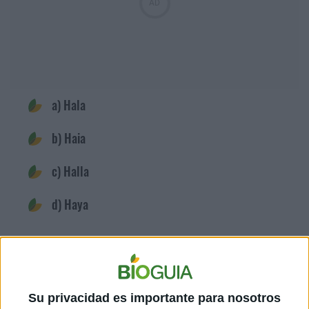
a) Hala
b) Haia
c) Halla
d) Haya
4) NO...HECHO EL TRABAJO, ASÍ QUE SACARÁS
MALA NOTA
Su privacidad es importante para nosotros