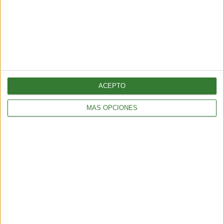
todos aprendemos!
SI ACERTASTE LAS DIEZ, ¡BIENVENIDO AL 10%!
Fuente:
El Comercio
ACEPTO
MÁS OPCIONES
Comparte en redes sociales:
Guardar
Etiquetas:
reto
test
Categoría 5