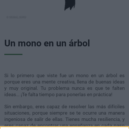
Un mono en un árbol
Si lo primero que viste fue un mono en un árbol es
porque eres una mente creativa, llena de buenas ideas
y muy original. Tu problema nunca es que te falten
ideas... ¡Te falta tiempo para ponerlas en práctica!
Sin embargo, eres capaz de resolver las más difíciles
situaciones, porque siempre se te ocurre una manera
ingeniosa de salir de ellas. Tienes mucha resiliencia, y
eres capaz de encontrar una enseñanza en cada paso