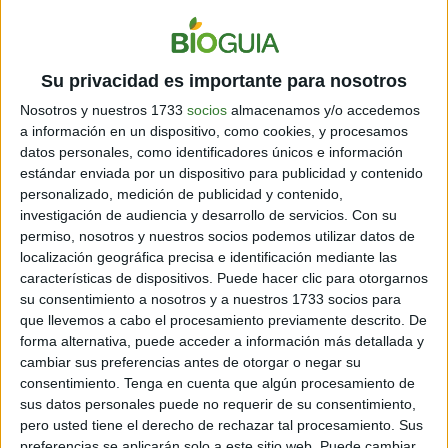
de tu vida.
Su privacidad es importante para nosotros
Nosotros y nuestros 1733
socios
almacenamos y/o accedemos
a información en un dispositivo, como cookies, y procesamos
datos personales, como identificadores únicos e información
estándar enviada por un dispositivo para publicidad y contenido
personalizado, medición de publicidad y contenido,
investigación de audiencia y desarrollo de servicios.
Con su
permiso, nosotros y nuestros socios podemos utilizar datos de
localización geográfica precisa e identificación mediante las
características de dispositivos. Puede hacer clic para otorgarnos
su consentimiento a nosotros y a nuestros 1733 socios para
A veces puedes necesitar prestar un poco más de
que llevemos a cabo el procesamiento previamente descrito. De
atención a lo que pasa a tu alrededor, porque vives un
forma alternativa, puede acceder a información más detallada y
poco en tu mundo. Pero siempre hay alguien allí
cambiar sus preferencias antes de otorgar o negar su
velando por ti, pues eres una persona que rápidamente
consentimiento.
Tenga en cuenta que algún procesamiento de
se hace querer.
sus datos personales puede no requerir de su consentimiento,
pero usted tiene el derecho de rechazar tal procesamiento. Sus
[También te puede interesar:
El famoso test de las 9
preferencias se aplicarán solo a este sitio web. Puede cambiar