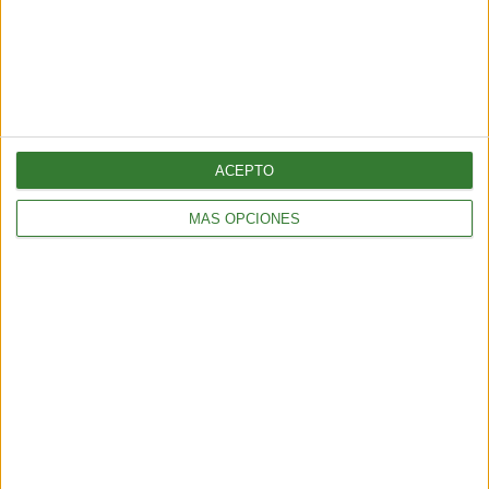
ENTRETENIMIENTO
Muyuna Fest 2026: el festival de cine flotante selvático
2 min
| 2026-02-19 18:51
ACEPTO
MÁS OPCIONES
ENTRETENIMIENTO
Viral: hacé el test que revela tu impacto en el planeta
2 min
| 2026-02-18 21:44