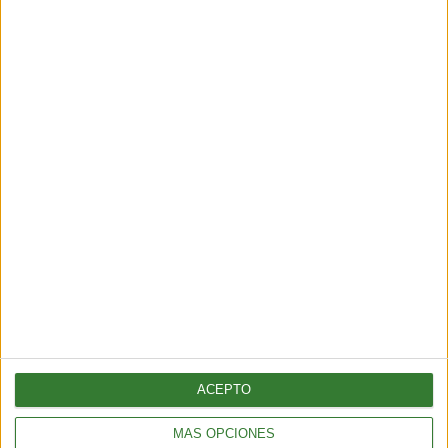
ciudades sostenibles?
Cargando...
ACEPTO
ENTRETENIMIENTO
Muyuna Fest 2026: el festival de cine flotante selvático
MÁS OPCIONES
2 min
| 2026-02-19 18:51