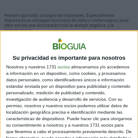
Primero que todo, consigue los materiales. Especialmente
importante es conseguir los trozos de vidrio o cristal negros, pues
ellos son los que absorberán toda la energía negativa, y la
transmutarán.
Si no consigues vidrio, puedes también optar por usar canicas
negras, de las que se usan para jugar. No importa el tamaño, la
forma, o si están sanos o rotos, lo más importante es que sean
trozos de vidrio o cristal de color negro.
Su privacidad es importante para nosotros
En cuanto a la caja, no importa el material mientras tenga tapa. No
Nosotros y nuestros 1731
socios
almacenamos y/o accedemos
es necesario que sea una caja muy grande. Como para que tengas
a información en un dispositivo, como cookies, y procesamos
de referencia, un pequeño alhajero es perfecto para este ritual.
datos personales, como identificadores únicos e información
La cadena debe ser lo suficientemente larga como para rodear la
estándar enviada por un dispositivo para publicidad y contenido
caja, y debe poder cerrarse con un candado.
personalizado, medición de publicidad y contenido,
Aclaración
: debes saber que los materiales que uses para este ritual
investigación de audiencia y desarrollo de servicios.
Con su
quedarán afectados a él por un tiempo, por lo que procura que sean
permiso, nosotros y nuestros socios podemos utilizar datos de
materiales que no vayas a necesitar los días siguientes.
localización geográfica precisa e identificación mediante las
características de dispositivos. Puede hacer clic para otorgarnos
su consentimiento a nosotros y a nuestros 1731 socios para
que llevemos a cabo el procesamiento previamente descrito. De