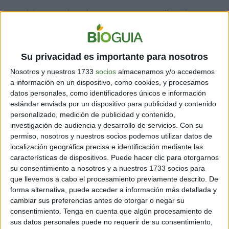
¡También puedes hacer estas sencillas
lámparas
reutilizando frascos
!
Su privacidad es importante para nosotros
5. ESTRELLAS
Nosotros y nuestros 1733
socios
almacenamos y/o accedemos
a información en un dispositivo, como cookies, y procesamos
datos personales, como identificadores únicos e información
En los parques y patios, las luces quedarán muy bien en
estándar enviada por un dispositivo para publicidad y contenido
los árboles o estructuras altas: ¡disfruta tu propio
personalizado, medición de publicidad y contenido,
parque de estrellas!
investigación de audiencia y desarrollo de servicios.
Con su
permiso, nosotros y nuestros socios podemos utilizar datos de
localización geográfica precisa e identificación mediante las
6. ALFOMBRAS
características de dispositivos. Puede hacer clic para otorgarnos
su consentimiento a nosotros y a nuestros 1733 socios para
que llevemos a cabo el procesamiento previamente descrito. De
forma alternativa, puede acceder a información más detallada y
Ésta es una idea muy original para cambiar por
cambiar sus preferencias antes de otorgar o negar su
completo un elemento tan sencillo como la alfombra, y
consentimiento.
Tenga en cuenta que algún procesamiento de
sorprender a tus visitas con una luz que destella debajo
sus datos personales puede no requerir de su consentimiento,
de sus pies.