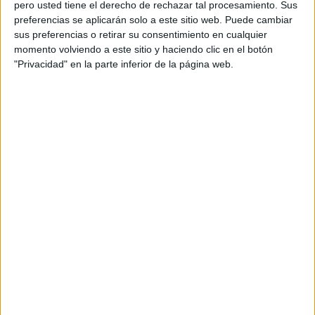
pero usted tiene el derecho de rechazar tal procesamiento. Sus
preferencias se aplicarán solo a este sitio web. Puede cambiar
sus preferencias o retirar su consentimiento en cualquier
7. ESCALERAS
momento volviendo a este sitio y haciendo clic en el botón
"Privacidad" en la parte inferior de la página web.
Las escaleras y las
luces en cadena
son una gran
combinación, porque quedan muy divertidas enredadas
en su estructura de las maneras más diversas y
creativas.
8. PISCINA
Al igual que los espejos, las superficies de agua como
las piscinas son excelentes para combinarse con una
decoración de pequeñas luces, porque se reflejarán y el
efecto aun más intenso.