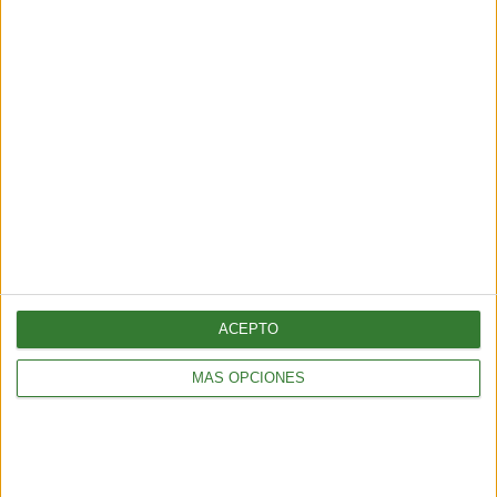
ACEPTO
MÁS OPCIONES
El truco con vinagre que está
revolucionando los jardines
Cargando...