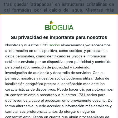
tras quedar "atrapados" en estructuras cristalinas de
cal formadas por el calcio del agua. Mientras más
calcio tenía el agua, más se reducía el nivel de los
pequeños plásticos.
Para eliminar la mayor cantidad de partículas que
Su privacidad es importante para nosotros
queden flotando, Zeng recomienda eliminarlas con un
filtro sencillo, como un filtro de café.
Nosotros y nuestros 1731
socios
almacenamos y/o accedemos
a información en un dispositivo, como cookies, y procesamos
datos personales, como identificadores únicos e información
estándar enviada por un dispositivo para publicidad y contenido
personalizado, medición de publicidad y contenido,
investigación de audiencia y desarrollo de servicios.
Con su
permiso, nosotros y nuestros socios podemos utilizar datos de
localización geográfica precisa e identificación mediante las
características de dispositivos. Puede hacer clic para otorgarnos
su consentimiento a nosotros y a nuestros 1731 socios para
que llevemos a cabo el procesamiento previamente descrito. De
forma alternativa, puede acceder a información más detallada y
cambiar sus preferencias antes de otorgar o negar su
consentimiento.
Tenga en cuenta que algún procesamiento de