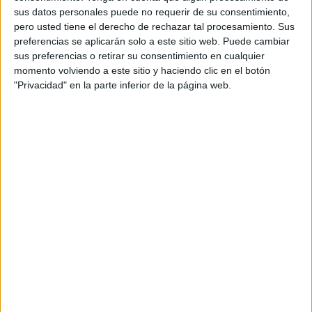
sus datos personales puede no requerir de su consentimiento,
pero usted tiene el derecho de rechazar tal procesamiento. Sus
preferencias se aplicarán solo a este sitio web. Puede cambiar
sus preferencias o retirar su consentimiento en cualquier
momento volviendo a este sitio y haciendo clic en el botón
"Privacidad" en la parte inferior de la página web.
Efectos nocivos de los NMP
Está demostrado lo dañino que los NMP son para el
medioambiente, ya que no se degradan fácilmente y se
mantienen por muchos años en la naturaleza. Los