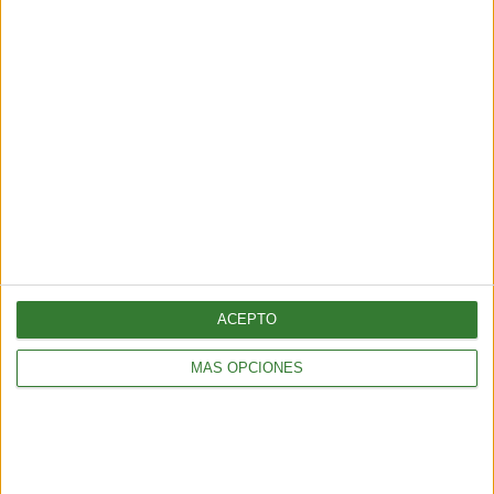
HOGAR
Cómo preparar aceite de manzana para limpiar el hogar
2 min
| 2025-12-30 13:44
ACEPTO
MÁS OPCIONES