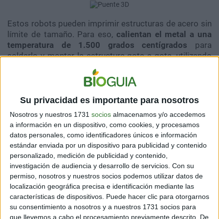
Estos robots pueden imprimir estructuras de acero sin
límite de tamaño. Para eso,
calientan el metal a una
temperatura de 1.500 grados centígrados
para
soldarlo y montar la estructura gota a gota, utilizando
un programa que prepara los diseños.
Se utiliza un programa inteligente para que estas
máquinas puedan imprimir formas metálicas muy
Su privacidad es importante para nosotros
complejas y que pueden ser diferentes cada vez.
Nosotros y nuestros 1731
socios
almacenamos y/o accedemos
a información en un dispositivo, como cookies, y procesamos
Hasta ahora el brazo robótico había sido utilizado para
datos personales, como identificadores únicos e información
imprimir estructuras metálicas a escala pequeña, y
estándar enviada por un dispositivo para publicidad y contenido
este puente será el primer proyecto a escala real.
personalizado, medición de publicidad y contenido,
investigación de audiencia y desarrollo de servicios.
Con su
permiso, nosotros y nuestros socios podemos utilizar datos de
localización geográfica precisa e identificación mediante las
características de dispositivos. Puede hacer clic para otorgarnos
su consentimiento a nosotros y a nuestros 1731 socios para
que llevemos a cabo el procesamiento previamente descrito. De