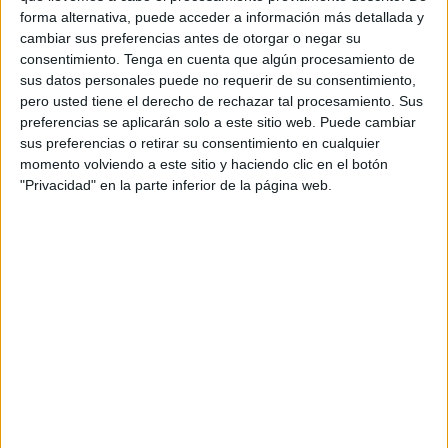
forma alternativa, puede acceder a información más detallada y
cambiar sus preferencias antes de otorgar o negar su
consentimiento.
Tenga en cuenta que algún procesamiento de
sus datos personales puede no requerir de su consentimiento,
pero usted tiene el derecho de rechazar tal procesamiento. Sus
preferencias se aplicarán solo a este sitio web. Puede cambiar
sus preferencias o retirar su consentimiento en cualquier
momento volviendo a este sitio y haciendo clic en el botón
"Privacidad" en la parte inferior de la página web.
Según
Joris Laarman
, quien trabaja en el proyecto, este
puente hará entrar el 3D en el mundo de los objetos
funcionales a gran escala y de los materiales
sostenibles.
La impresión 3D ofrece múltiples propiedades que van
desde
prótesis ortopédicas
hasta
viviendas y
vehículos
. Incluso se ha
salvado la vida de una tortuga
con un caparazón impreso en 3D
. Como la impresión
puede hacerse con cualquier material, es una excelente
opción para el reciclaje.