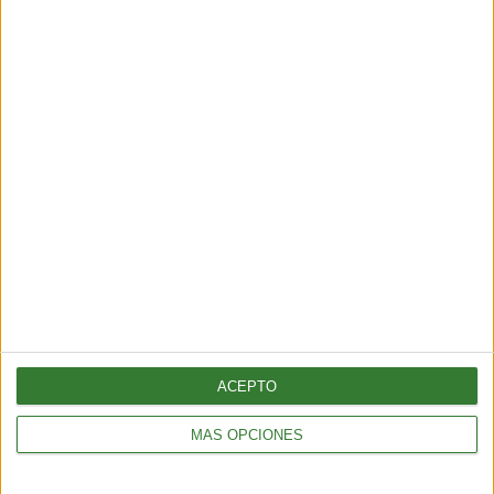
INNOVACIÓN
Crearon pez que “devora” microplásticos y limpia ríos
2 min
| 2026-03-04 20:10
ACEPTO
MÁS OPCIONES
INNOVACIÓN