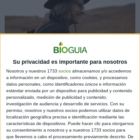
Su vida despierta preguntas sobre el paradigma al que
Su privacidad es importante para nosotros
estamos acostumbrados. Provoca fascinación creer
Nosotros y nuestros 1733
socios
almacenamos y/o accedemos
que alguien puede vivir sin la necesidad de estar
a información en un dispositivo, como cookies, y procesamos
inmerso en un sistema capitalista, sin necesidad de
datos personales, como identificadores únicos e información
posesiones materiales y con la firme convicción de que
estándar enviada por un dispositivo para publicidad y contenido
la providencia y el amor otorgarán lo que se necesita
personalizado, medición de publicidad y contenido,
para vivir, y vivir plenamente. Una vida así puede llevar a
investigación de audiencia y desarrollo de servicios.
Con su
replantear decisiones que día a día tomamos, por
permiso, nosotros y nuestros socios podemos utilizar datos de
costumbre o no, sobre cómo vivir y cómo vivir mejor.
localización geográfica precisa e identificación mediante las
características de dispositivos. Puede hacer clic para otorgarnos
su consentimiento a nosotros y a nuestros 1733 socios para
que llevemos a cabo el procesamiento previamente descrito. De