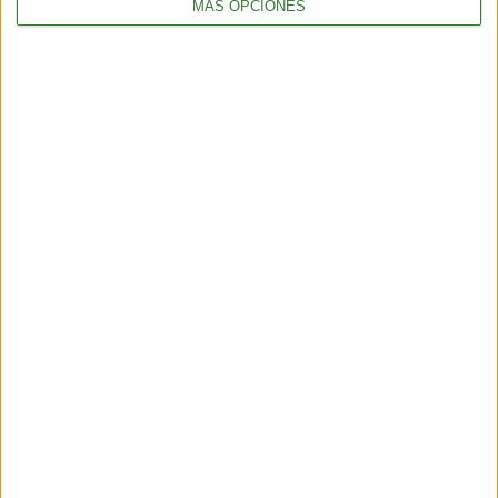
MÁS OPCIONES
TURISMO
Chubut, corazón de la Patagonia
3 min
| 2026-04-07 14:34
TURISMO
Semana Santa en Córdoba: fe, cultura y naturaleza
3 min
| 2026-03-31 16:18