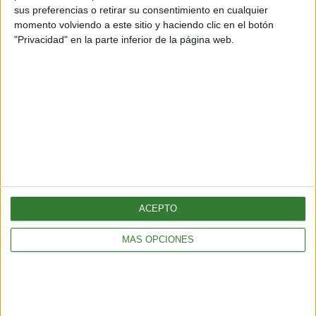
sus preferencias o retirar su consentimiento en cualquier
momento volviendo a este sitio y haciendo clic en el botón
"Privacidad" en la parte inferior de la página web.
Inspirando el cambio
Contacto
Acerca de nosotros
Suscribete gratis a nuestro Newsletter
ACEPTO
MÁS OPCIONES
Política de cookies
Política de privacidad
Configurar privacidad
©Bioguia 2026. Todos los derechos reservados