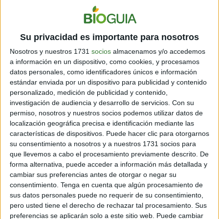
3 min
| 01/11/2024
Optimizar la alimentación de tu perro con frutas y verduras
naturales es una forma segura de fortalecer su salud y bienestar.
Su privacidad es importante para nosotros
Nosotros y nuestros 1731
socios
almacenamos y/o accedemos
a información en un dispositivo, como cookies, y procesamos
datos personales, como identificadores únicos e información
estándar enviada por un dispositivo para publicidad y contenido
personalizado, medición de publicidad y contenido,
investigación de audiencia y desarrollo de servicios.
Con su
permiso, nosotros y nuestros socios podemos utilizar datos de
localización geográfica precisa e identificación mediante las
características de dispositivos. Puede hacer clic para otorgarnos
su consentimiento a nosotros y a nuestros 1731 socios para
HOGAR
¡8 tips imperdibles para cultivar jengibre en tu jardín de
que llevemos a cabo el procesamiento previamente descrito. De
forma alternativa, puede acceder a información más detallada y
forma sencilla!
cambiar sus preferencias antes de otorgar o negar su
4 min
| 30/10/2024
consentimiento.
Tenga en cuenta que algún procesamiento de
Aprende a producirlo en tu hogar a través de sencillos pasos para
sus datos personales puede no requerir de su consentimiento,
seleccionar la raíz adecuada y preparar el suelo hasta la cosecha.
pero usted tiene el derecho de rechazar tal procesamiento. Sus
Manos a la obra.
preferencias se aplicarán solo a este sitio web. Puede cambiar