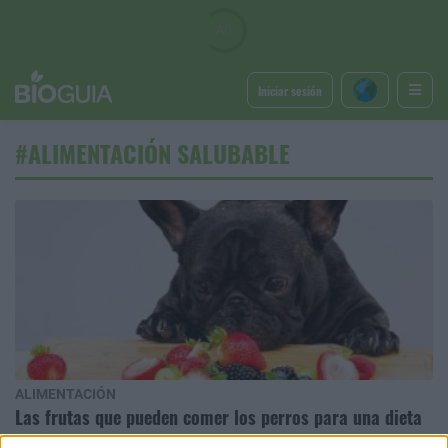
Iniciar sesión
#ALIMENTACIÓN SALUBABLE
ALIMENTACIÓN
Las frutas que pueden comer los perros para una dieta
balanceada