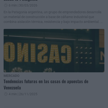
6 min
| 30/03/2026
En la Patagonia argentina, un grupo de emprendedores desarrolla
un material de construcción a base de cáñamo industrial que
combina aislación térmica, resistencia y bajo impacto ambiental. A
partir de un cultivo renovable y de rápido crecimiento, la iniciativa
busca impulsar viviendas más eficientes y adaptadas al clima del
sur, al mismo tiempo que promueve una nueva cadena productiva
local con potencial económico y sustentable.
MERCADO
Tendencias futuras en las casas de apuestas de
Venezuela
4 min
| 26/11/2025