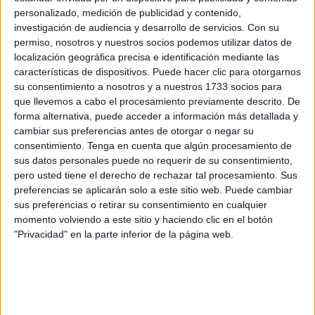
La historia del oso apodado “Oreo” porque roba de las
personalizado, medición de publicidad y contenido,
investigación de audiencia y desarrollo de servicios.
Con su
casas esas galletas
permiso, nosotros y nuestros socios podemos utilizar datos de
3 min
| 11/07/2024
localización geográfica precisa e identificación mediante las
Un oso de gustos exclusivos, que aparece en un barrio de Los
características de dispositivos. Puede hacer clic para otorgarnos
Ángeles, California. El animal entra a las viviendas con un solo con
su consentimiento a nosotros y a nuestros 1733 socios para
un objetivo: hurtar galletas Oreo, solo eso, no le interesa otra cosa.
que llevemos a cabo el procesamiento previamente descrito. De
forma alternativa, puede acceder a información más detallada y
cambiar sus preferencias antes de otorgar o negar su
consentimiento.
Tenga en cuenta que algún procesamiento de
sus datos personales puede no requerir de su consentimiento,
pero usted tiene el derecho de rechazar tal procesamiento. Sus
preferencias se aplicarán solo a este sitio web. Puede cambiar
sus preferencias o retirar su consentimiento en cualquier
momento volviendo a este sitio y haciendo clic en el botón
"Privacidad" en la parte inferior de la página web.
TENDENCIAS
La idea de una tribu indígena para sobrevivir a los
tifones e inundaciones
3 min
| 11/06/2024