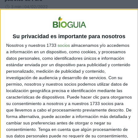
3 min
| 04/02/2022
Este siniestro provoca la mortandad de aves y mamíferos
autóctonos, imprescindibles para el ecosistema marítimo.
¡Científicos advierten sobre esta catástrofe!
Su privacidad es importante para nosotros
Nosotros y nuestros 1733
socios
almacenamos y/o accedemos
a información en un dispositivo, como cookies, y procesamos
datos personales, como identificadores únicos e información
estándar enviada por un dispositivo para publicidad y contenido
personalizado, medición de publicidad y contenido,
investigación de audiencia y desarrollo de servicios.
Con su
permiso, nosotros y nuestros socios podemos utilizar datos de
localización geográfica precisa e identificación mediante las
TENDENCIAS
características de dispositivos. Puede hacer clic para otorgarnos
¡Increíble! Una ballena da a luz mientras está atrapada
su consentimiento a nosotros y a nuestros 1733 socios para
que llevemos a cabo el procesamiento previamente descrito. De
en una red de pesca
forma alternativa, puede acceder a información más detallada y
3 min
| 15/12/2021
cambiar sus preferencias antes de otorgar o negar su
La escena se registró en la costa este de Estados Unidos y se
consentimiento.
Tenga en cuenta que algún procesamiento de
trataba de una ballena franca, una especie en peligro de extinción
sus datos personales puede no requerir de su consentimiento,