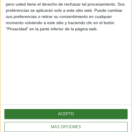
diezmadas durante la era de la caza comercial de ballenas.
pero usted tiene el derecho de rechazar tal procesamiento. Sus
preferencias se aplicarán solo a este sitio web. Puede cambiar
sus preferencias o retirar su consentimiento en cualquier
momento volviendo a este sitio y haciendo clic en el botón
Página anterior
"Privacidad" en la parte inferior de la página web.
Inspirando el cambio
Contacto
Acerca de nosotros
ACEPTO
Suscribete gratis a nuestro Newsletter
MÁS OPCIONES