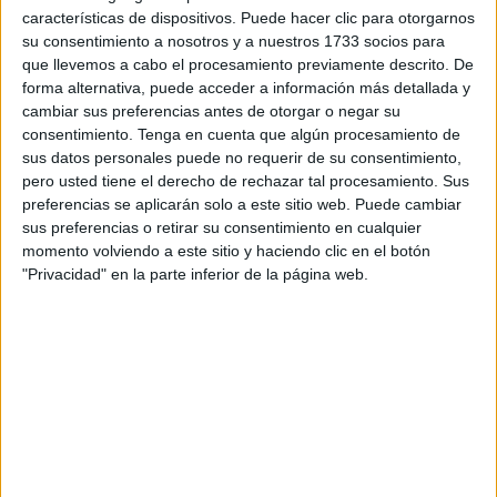
características de dispositivos. Puede hacer clic para otorgarnos
su consentimiento a nosotros y a nuestros 1733 socios para
ENTRETENIMIENTO
que llevemos a cabo el procesamiento previamente descrito. De
La hija de Máxima anunció que romperá una tradición
forma alternativa, puede acceder a información más detallada y
cambiar sus preferencias antes de otorgar o negar su
familiar en sus estudios
consentimiento.
Tenga en cuenta que algún procesamiento de
3 min
| 02/06/2022
sus datos personales puede no requerir de su consentimiento,
La joven ya es mayor de edad, por lo que empieza a tomar
pero usted tiene el derecho de rechazar tal procesamiento. Sus
decisiones independientes. Al respecto, ya ha anunciado que
preferencias se aplicarán solo a este sitio web. Puede cambiar
estudiará en una universidad diferente, sin seguir la costumbre de la
sus preferencias o retirar su consentimiento en cualquier
familia.
momento volviendo a este sitio y haciendo clic en el botón
"Privacidad" en la parte inferior de la página web.
TENDENCIAS
Máxima Zorreguieta, la reina que de adolescente predijo