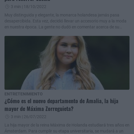
3 min
| 18/10/2022
Muy distinguida y elegante, la monarca holandesa jamás pasa
desapercibida. Esta vez, decidió llevar un accesorio muy a la moda
en nuestra época. La gente no dudó en comentar acerca de su
aspecto.
ENTRETENIMIENTO
¿Cómo es el nuevo departamento de Amalia, la hija
mayor de Máxima Zorreguieta?
3 min
| 26/07/2022
La hija mayor de la reina Máxima de Holanda estudiará tres años en
Ámsterdam. Para cumplir su etapa universitaria, se mudará a un