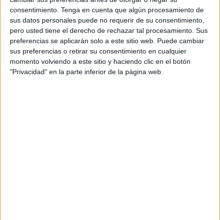
La región está a la vanguardia en el reconocimiento de la
consentimiento.
Tenga en cuenta que algún procesamiento de
naturaleza como sujeto de derecho, un debate ético en el que se
cruzan crisis ambiental, cosmovisiones ancestrales e intereses
sus datos personales puede no requerir de su consentimiento,
económicos.
pero usted tiene el derecho de rechazar tal procesamiento. Sus
preferencias se aplicarán solo a este sitio web. Puede cambiar
sus preferencias o retirar su consentimiento en cualquier
momento volviendo a este sitio y haciendo clic en el botón
"Privacidad" en la parte inferior de la página web.
MERCADO
¡Vuelven los Corona Sunsets e inicia el Tour Global!
3 min
| 01/03/2023
Esta temporada de verano, Corona realizó su evento sustentable en
las principales plazas del país. También inauguran el Tour Global
con artistas internacionales.