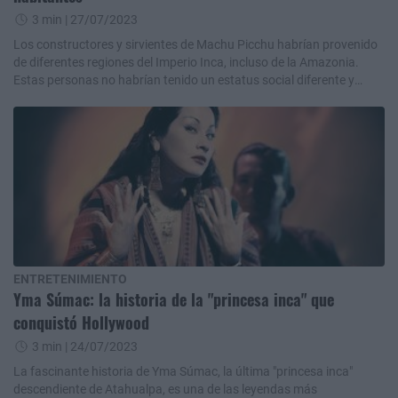
3 min
| 27/07/2023
Los constructores y sirvientes de Machu Picchu habrían provenido
de diferentes regiones del Imperio Inca, incluso de la Amazonia.
Estas personas no habrían tenido un estatus social diferente y
habrían vivido en paz.
ENTRETENIMIENTO
Yma Súmac: la historia de la "princesa inca" que
conquistó Hollywood
3 min
| 24/07/2023
La fascinante historia de Yma Súmac, la última "princesa inca"
descendiente de Atahualpa, es una de las leyendas más