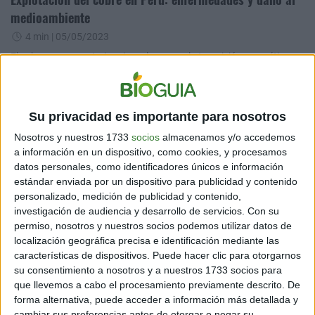
medioambiente
4 min
| 05/05/2023
El cobre es una materia prima clave para la transición energética.
Sin embargo, en Perú muchas comunidades sufren las
consecuencias medioambientales de la minería del cobre.
Su privacidad es importante para nosotros
Nosotros y nuestros 1733
socios
almacenamos y/o accedemos
a información en un dispositivo, como cookies, y procesamos
datos personales, como identificadores únicos e información
estándar enviada por un dispositivo para publicidad y contenido
personalizado, medición de publicidad y contenido,
investigación de audiencia y desarrollo de servicios.
Con su
permiso, nosotros y nuestros socios podemos utilizar datos de
localización geográfica precisa e identificación mediante las
AMBIENTE
Deconstruir el antropocentrismo: derechos de la
características de dispositivos. Puede hacer clic para otorgarnos
su consentimiento a nosotros y a nuestros 1733 socios para
naturaleza en América Latina
que llevemos a cabo el procesamiento previamente descrito. De
16 min
| 10/03/2023
forma alternativa, puede acceder a información más detallada y
cambiar sus preferencias antes de otorgar o negar su