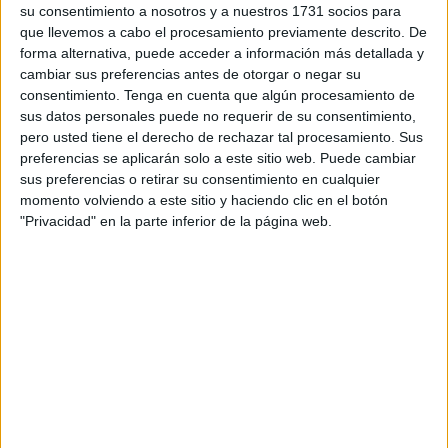
su consentimiento a nosotros y a nuestros 1731 socios para
ÚLTIMAS NOTICIAS
que llevemos a cabo el procesamiento previamente descrito. De
El mundo dice basta: el 85% apoya prohibir los
forma alternativa, puede acceder a información más detallada y
plásticos de un solo uso
cambiar sus preferencias antes de otorgar o negar su
consentimiento.
Tenga en cuenta que algún procesamiento de
3 min
| 07/04/2025
sus datos personales puede no requerir de su consentimiento,
Un cambio global se cocina a fuego rápido: la mayoría de la
pero usted tiene el derecho de rechazar tal procesamiento. Sus
población pide acciones urgentes contra la contaminación plástica.
preferencias se aplicarán solo a este sitio web. Puede cambiar
n
sus preferencias o retirar su consentimiento en cualquier
momento volviendo a este sitio y haciendo clic en el botón
"Privacidad" en la parte inferior de la página web.
ÚLTIMAS NOTICIAS
Sudáfrica prohíbe pesca para proteger a pinguinos, en
extinción