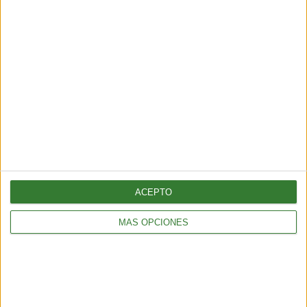
ÚLTIMAS NOTICIAS
Ciudad de México prohíbe las corridas violentas de
toros
3 min
| 20/03/2025
ACEPTO
La legislación entra en vigor de inmediato y extiende la protección a
los toros bajo las leyes de protección animal.
MÁS OPCIONES