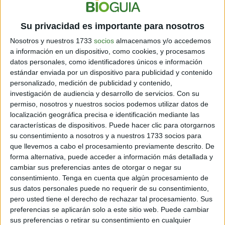
marco del proyecto "Low Boom Flight Demonstrator”
(Vuelo de demostración de bajo estruendo),
es uno de
los elementos clave del plan de la NASA para
Su privacidad es importante para nosotros
amortiguar el estruendo sónico.
Nosotros y nuestros 1733
socios
almacenamos y/o accedemos
a información en un dispositivo, como cookies, y procesamos
Con miras a reducir la intensidad del estruendo sónico,
datos personales, como identificadores únicos e información
los ingenieros aeronáuticos han manipulado la forma
estándar enviada por un dispositivo para publicidad y contenido
del avión para suavizar el ruido.
personalizado, medición de publicidad y contenido,
investigación de audiencia y desarrollo de servicios.
Con su
Los primeros vuelos de la nave están previstos para
permiso, nosotros y nuestros socios podemos utilizar datos de
2023, con sobrevuelos en ubicaciones específicas
localización geográfica precisa e identificación mediante las
destinadas a estudiar cómo reacciona la gente al
características de dispositivos. Puede hacer clic para otorgarnos
"golpe” sónico más silencioso que produce.
su consentimiento a nosotros y a nuestros 1733 socios para
que llevemos a cabo el procesamiento previamente descrito. De
forma alternativa, puede acceder a información más detallada y
cambiar sus preferencias antes de otorgar o negar su
consentimiento.
Tenga en cuenta que algún procesamiento de
sus datos personales puede no requerir de su consentimiento,
pero usted tiene el derecho de rechazar tal procesamiento. Sus
preferencias se aplicarán solo a este sitio web. Puede cambiar
sus preferencias o retirar su consentimiento en cualquier