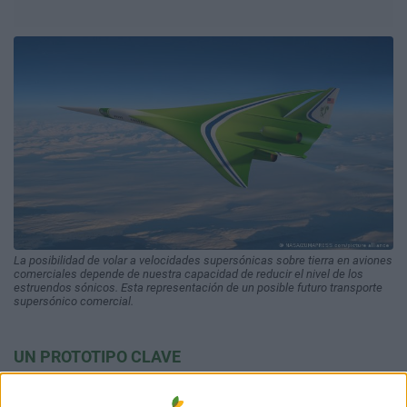
La posibilidad de volar a velocidades supersónicas sobre tierra en aviones
comerciales depende de nuestra capacidad de reducir el nivel de los
estruendos sónicos. Esta representación de un posible futuro transporte
supersónico comercial.
UN PROTOTIPO CLAVE
El avión X-59, desarrollado por Lockheed Martin en el