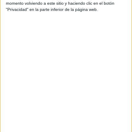
momento volviendo a este sitio y haciendo clic en el botón
"Privacidad" en la parte inferior de la página web.
Los resultados se compartirán con los organismos
reguladores, y la NASA espera que consideren el
levantamiento de la prohibición de los vuelos
supersónicos por tierra.
"Llevamos casi 50 años atascados con
nuestros aviones de pasajeros a Mach
0,8, así que poder llegar allí -donde sea-
mucho más rápido sigue siendo una
especie de sueño sin cumplir”, comentó
Peter Coen, director de integración de
misiones de la NASA para Quesst.