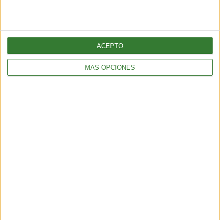
ACEPTO
MÁS OPCIONES
TENDENCIAS
El turismo sostenible tiene su semana en América Latina: qué
propone la edición 2026
4 min
| 2026-06-09 13:22