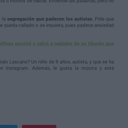
os o modos de hablar. Entiende las palabras, pero no
a la
segregación que padecen los autistas
. Pide que
se queda callado o se inquieta, pues padece ansiedad
fines escoltó y salvó a nadador de un tiburón que
Galo Lascano? Un niño de 9 años, autista, y que se ha
 en Instagram. Además, le gusta la música y está