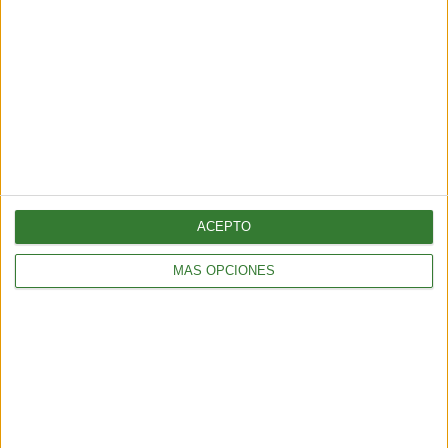
SUSCRÍBETE AL NEWSLETTER Y
SÉ PARTE DEL CAMBIO
¡Sumate a nuestra comunidad y recibe
en tu correo una selección exclusiva de
nuestros contenidos!
ACEPTO
Me quiero suscribir
MÁS OPCIONES