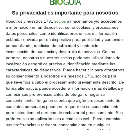
Impacto en la salud y el
Su privacidad es importante para nosotros
medio ambiente
Nosotros y nuestros 1731
socios
almacenamos y/o accedemos
a información en un dispositivo, como cookies, y procesamos
datos personales, como identificadores únicos e información
estándar enviada por un dispositivo para publicidad y contenido
personalizado, medición de publicidad y contenido,
Uno de los mayores temores en relación con la lluvia
investigación de audiencia y desarrollo de servicios.
Con su
negra es su impacto en la salud pública. Las partículas
permiso, nosotros y nuestros socios podemos utilizar datos de
contaminantes que contiene pueden afectar
localización geográfica precisa e identificación mediante las
gravemente el sistema respiratorio, especialmente en
características de dispositivos. Puede hacer clic para otorgarnos
personas con condiciones preexistentes como asma o
su consentimiento a nosotros y a nuestros 1731 socios para
enfermedades pulmonares crónicas. Además, la
que llevemos a cabo el procesamiento previamente descrito. De
exposición prolongada a estas partículas puede
forma alternativa, puede acceder a información más detallada y
aumentar el riesgo de desarrollar enfermedades como
cambiar sus preferencias antes de otorgar o negar su
consentimiento.
Tenga en cuenta que algún procesamiento de
el cáncer y trastornos cardiovasculares.
sus datos personales puede no requerir de su consentimiento,
pero usted tiene el derecho de rechazar tal procesamiento. Sus
A nivel ambiental, la lluvia negra puede causar estragos
preferencias se aplicarán solo a este sitio web. Puede cambiar
en los ecosistemas locales. Al depositarse en el suelo,
sus preferencias o retirar su consentimiento en cualquier
puede contaminar cuerpos de agua y dañar cultivos, lo