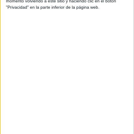
momento volviendo a este sitio y haciendo clic en el botón
que afecta tanto la biodiversidad como la agricultura.
"Privacidad" en la parte inferior de la página web.
Las plantas que quedan expuestas a esta precipitación
pueden sufrir daños severos, afectando su capacidad
de crecimiento y reproducción.