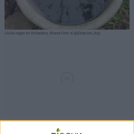
Lluvia negra en Vichadero, Rivera.Foto: X/@Estacion_bcp