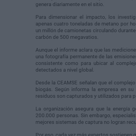
genera diariamente en el sitio.
Para dimensionar el impacto, los investi
apenas cuatro toneladas de metano por hor
un millón de camionetas circulando durante 
carbón de 500 megavatios.
Aunque el informe aclara que las mediciones
una fotografía permanente de las emisione
consistente como para ubicar al complej
detectados a nivel global.
Desde la CEAMSE señalan que el complejo 
biogás. Según informa la empresa en su s
residuos son capturados y utilizados para pr
La organización asegura que la energía
200.000 personas. Sin embargo, especialist
mejores sistemas de captura no logran recu
Por eso, cada vez más expertos sostienen qu