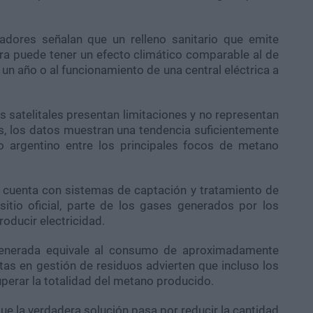
gadores señalan que un relleno sanitario que emite
a puede tener un efecto climático comparable al de
un año o al funcionamiento de una central eléctrica a
 satelitales presentan limitaciones y no representan
s, los datos muestran una tendencia suficientemente
o argentino entre los principales focos de metano
cuenta con sistemas de captación y tratamiento de
itio oficial, parte de los gases generados por los
oducir electricidad.
 generada equivale al consumo de aproximadamente
as en gestión de residuos advierten que incluso los
perar la totalidad del metano producido.
e la verdadera solución pasa por reducir la cantidad