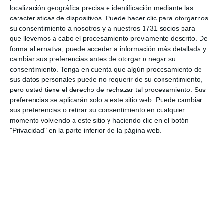
Luego de
600 días sin corridas
, hubo bastante
localización geográfica precisa e identificación mediante las
publicidad para lograr esta convocatoria. Eventos que
características de dispositivos. Puede hacer clic para otorgarnos
reúnen tanto público, resultan lucrativos. Por eso, los
su consentimiento a nosotros y a nuestros 1731 socios para
promotores de las corridas de toros se han esforzado
que llevemos a cabo el procesamiento previamente descrito. De
en reactivar las actividades.
forma alternativa, puede acceder a información más detallada y
cambiar sus preferencias antes de otorgar o negar su
consentimiento.
Tenga en cuenta que algún procesamiento de
sus datos personales puede no requerir de su consentimiento,
pero usted tiene el derecho de rechazar tal procesamiento. Sus
preferencias se aplicarán solo a este sitio web. Puede cambiar
sus preferencias o retirar su consentimiento en cualquier
momento volviendo a este sitio y haciendo clic en el botón
"Privacidad" en la parte inferior de la página web.
Pero, también hay mucha gente