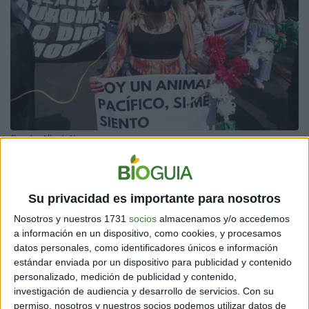
Fuente: AlbertoNews
PROTESTAS EN CIUDAD DE MÉXICO CONTRA LAS
Su privacidad es importante para nosotros
CORRIDAS DE TOROS
Nosotros y nuestros 1731
socios
almacenamos y/o accedemos
Estas quejas iniciaron en redes sociales, pero luego se
a información en un dispositivo, como cookies, y procesamos
convocaron en vivo. La
gente salió con pancartas, a
datos personales, como identificadores únicos e información
quejarse
. Algo que ha despertado choques, pues el 29
estándar enviada por un dispositivo para publicidad y contenido
de enero de 2024 la Plaza de Toros México recibió a 42
personalizado, medición de publicidad y contenido,
mil espectadores.
investigación de audiencia y desarrollo de servicios.
Con su
permiso, nosotros y nuestros socios podemos utilizar datos de