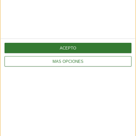
ACEPTO
MÁS OPCIONES
ÚLTIMAS NOTICIAS
Terremoto en Venezuela: qué causó el doblete sísmico de 7,5 y
por qué el país es uno de los más vulnerables de Sudamérica
5 min
| 2026-06-25 15:02