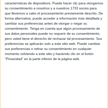
características de dispositivos. Puede hacer clic para otorgarnos
su consentimiento a nosotros y a nuestros 1733 socios para
que llevemos a cabo el procesamiento previamente descrito. De
forma alternativa, puede acceder a información más detallada y
cambiar sus preferencias antes de otorgar o negar su
consentimiento.
Tenga en cuenta que algún procesamiento de
Los estudiosos crearon un novedoso modelo de
sus datos personales puede no requerir de su consentimiento,
aprendizaje automático para pronosticar las
pero usted tiene el derecho de rechazar tal procesamiento. Sus
tendencias de la producción
, comercio y la gestión de
preferencias se aplicarán solo a este sitio web. Puede cambiar
estos residuos a escala global hasta 2050. Al mismo
sus preferencias o retirar su consentimiento en cualquier
tiempo,
indicaron los efectos de ocho intervenciones
momento volviendo a este sitio y haciendo clic en el botón
políticas
posibles para reducir los residuos y las
"Privacidad" en la parte inferior de la página web.
emisiones.
El equipo primero calculó que sin gestiones, se prevé
que los residuos plásticos mal administrados
anuales casi se dupliquen para 2050
, alcanzando los
121 millones de toneladas métricas. De seguir así, el
mundo produciría suficientes residuos entre 2027 y
2050 para cubrir Manhattan con una gran cantidad de
plástico de una altura diez veces superior a la del