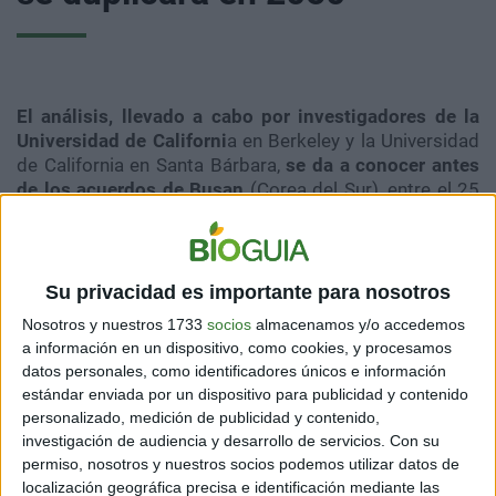
El análisis, llevado a cabo por investigadores de la
Universidad de Californi
a en Berkeley y la Universidad
de California en Santa Bárbara,
se da a conocer antes
de los acuerdos de Busan
(Corea del Sur), entre el 25
de noviembre y 1 de diciembre, donde se aguarda que
representantes de más de 190 países perfeccionen los
últimos puntos del primer tratado "jurídicamente
vinculante" sobre la polución por plásticos.
Su privacidad es importante para nosotros
Nosotros y nuestros 1733
socios
almacenamos y/o accedemos
a información en un dispositivo, como cookies, y procesamos
datos personales, como identificadores únicos e información
estándar enviada por un dispositivo para publicidad y contenido
personalizado, medición de publicidad y contenido,
investigación de audiencia y desarrollo de servicios.
Con su
permiso, nosotros y nuestros socios podemos utilizar datos de
localización geográfica precisa e identificación mediante las