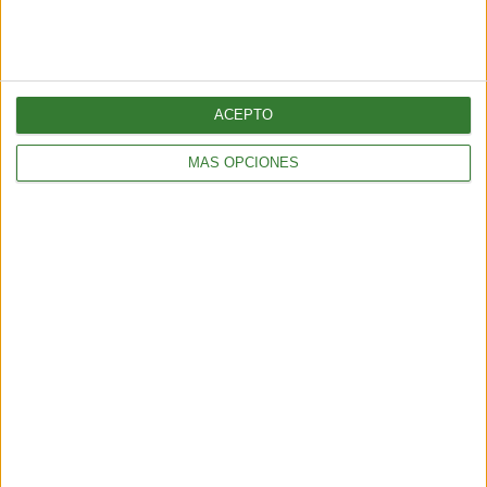
ACEPTO
MÁS OPCIONES
AMBIENTE
Los incendios en España y Francia muestran una nueva
amenaza: ¿por qué cada vez hay más fuegos extremos?
5 min
| 2026-07-28 13:00