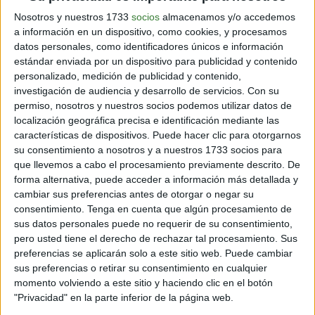
investigadores predicen una disminución en los
Nosotros y nuestros 1733
socios
almacenamos y/o accedemos
rendimientos del lúpulo que va desde un 4% al 18% en
a información en un dispositivo, como cookies, y procesamos
el período de 2021-2050 en comparación con el
datos personales, como identificadores únicos e información
período de 1989-2018, y una disminución de los
estándar enviada por un dispositivo para publicidad y contenido
niveles de ácidos alfa del 20% al 31%.
personalizado, medición de publicidad y contenido,
investigación de audiencia y desarrollo de servicios.
Con su
En toda Europa del sur y central, "
será necesario
permiso, nosotros y nuestros socios podemos utilizar datos de
aumentar en un 20% la superficie dedicada al lúpulo
localización geográfica precisa e identificación mediante las
aromático en comparación con la superficie actual
características de dispositivos. Puede hacer clic para otorgarnos
para compensar la futura disminución de la
su consentimiento a nosotros y a nuestros 1733 socios para
concentración de ácidos alfa (y/o de la producción de
que llevemos a cabo el procesamiento previamente descrito. De
lúpulo)", señala el estudio.
forma alternativa, puede acceder a información más detallada y
cambiar sus preferencias antes de otorgar o negar su
Lee también:
Cerveza: ¿cuál es el secreto de su
consentimiento.
Tenga en cuenta que algún procesamiento de
elaboración?
sus datos personales puede no requerir de su consentimiento,
pero usted tiene el derecho de rechazar tal procesamiento. Sus
preferencias se aplicarán solo a este sitio web. Puede cambiar
sus preferencias o retirar su consentimiento en cualquier
momento volviendo a este sitio y haciendo clic en el botón
"Privacidad" en la parte inferior de la página web.