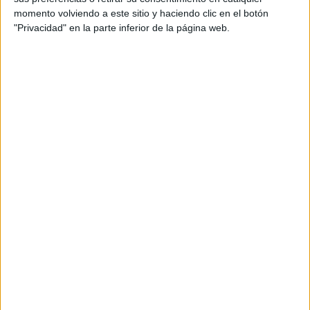
momento volviendo a este sitio y haciendo clic en el botón
"Privacidad" en la parte inferior de la página web.
AMBIENTE
Los incendios en España y Francia muestran una nueva
amenaza: ¿por qué cada vez hay más fuegos extremos?
5 min
| 2026-07-28 13:00
AMBIENTE
¿Es posible convertir la noche en día? El polémico proyecto que
busca iluminar la Tierra desde el espacio
6 min
| 2026-07-25 13:00