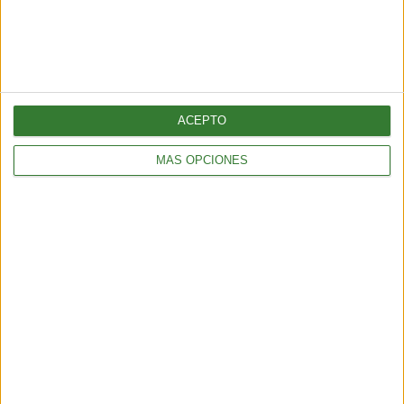
AMBIENTE
Temporal en Chile: qué es el río atmosférico categoría 5 que
azota al país
4 min
| 2026-07-17 14:45
ACEPTO
MÁS OPCIONES
AMBIENTE
Ola de calor en Europa y Estados Unidos: el impacto ambiental
de un verano cada vez más extremo
6 min
| 2026-07-14 13:00