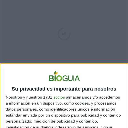
3- Una vez seca la última capa, si fuese necesario puedes lijar y
pasar enduido (en éste caso, no fue necesario).
Su privacidad es importante para nosotros
4- Dar una capa de acrílico blanco. Dejar secar.
Nosotros y nuestros 1731
socios
almacenamos y/o accedemos
a información en un dispositivo, como cookies, y procesamos
5- Con cinta de papel, crear lineas para delimitar el
datos personales, como identificadores únicos e información
espacio en que se va a pintar. Pueden ser equidistantes
estándar enviada por un dispositivo para publicidad y contenido
o azarosas. Podés crear hasta diagonales o la figura
personalizado, medición de publicidad y contenido,
que más te guste. En este caso fueron algunas lineas
investigación de audiencia y desarrollo de servicios.
Con su