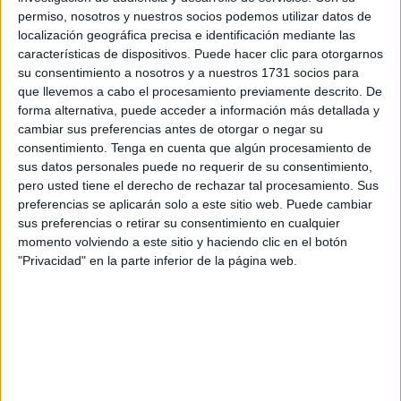
anchas y otras más finas.
permiso, nosotros y nuestros socios podemos utilizar datos de
localización geográfica precisa e identificación mediante las
características de dispositivos. Puede hacer clic para otorgarnos
su consentimiento a nosotros y a nuestros 1731 socios para
6- Comenzar a pintar y, luego de secada la pintura,
que llevemos a cabo el procesamiento previamente descrito. De
encintar para pintar las partes que aún no tienen color.
forma alternativa, puede acceder a información más detallada y
cambiar sus preferencias antes de otorgar o negar su
7- Dejar secar bien y barnizar.
consentimiento.
Tenga en cuenta que algún procesamiento de
sus datos personales puede no requerir de su consentimiento,
pero usted tiene el derecho de rechazar tal procesamiento. Sus
preferencias se aplicarán solo a este sitio web. Puede cambiar
sus preferencias o retirar su consentimiento en cualquier
momento volviendo a este sitio y haciendo clic en el botón
"Privacidad" en la parte inferior de la página web.