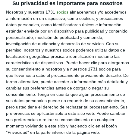
a intervalos regulares por todo el perímetro del asiento
Su privacidad es importante para nosotros
para saber dónde colocar las cintas para lograr un
Nosotros y nuestros 1731
socios
almacenamos y/o accedemos
acabado prolijo.
a información en un dispositivo, como cookies, y procesamos
datos personales, como identificadores únicos e información
estándar enviada por un dispositivo para publicidad y contenido
personalizado, medición de publicidad y contenido,
investigación de audiencia y desarrollo de servicios.
Con su
permiso, nosotros y nuestros socios podemos utilizar datos de
localización geográfica precisa e identificación mediante las
características de dispositivos. Puede hacer clic para otorgarnos
su consentimiento a nosotros y a nuestros 1731 socios para
que llevemos a cabo el procesamiento previamente descrito. De
forma alternativa, puede acceder a información más detallada y
cambiar sus preferencias antes de otorgar o negar su
consentimiento.
Tenga en cuenta que algún procesamiento de
sus datos personales puede no requerir de su consentimiento,
pero usted tiene el derecho de rechazar tal procesamiento. Sus
preferencias se aplicarán solo a este sitio web. Puede cambiar
2. Coloca las tiras a través del asiento, de adelante
sus preferencias o retirar su consentimiento en cualquier
hacia atrás. Procura dejar alrededor de 2,5 centímetros
momento volviendo a este sitio y haciendo clic en el botón
de ambos lados. Dobla los extremos hacia abajo y
"Privacidad" en la parte inferior de la página web.