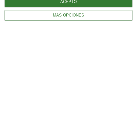
ACEPTO
MÁS OPCIONES
AMBIENTE
Temporal en Chile: qué es el río atmosférico categoría 5 que
azota al país
4 min
| 2026-07-17 14:45
AMBIENTE
Ola de calor en Europa y Estados Unidos: el impacto ambiental
de un verano cada vez más extremo
6 min
| 2026-07-14 13:00