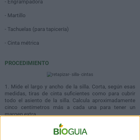
- Engrampadora
- Martillo
- Tachuelas (para tapicería)
- Cinta métrica
PROCEDIMIENTO
1. Mide el largo y ancho de la silla. Corta, según esas
medidas, tiras de cinta suficientes como para cubrir
todo el asiento de la silla. Calcula aproximadamente
cinco centímetros más a cada una para tener un
margen extra.
Nota: antes de comenzar es conveniente que, al tener las
medidas de tu silla, realices pequeñas marcas con lápiz