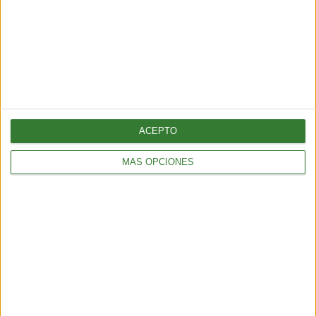
AMBIENTE
¿Es posible convertir la noche en día? El polémico proyecto que
busca iluminar la Tierra desde el espacio
6 min
| 2026-07-25 13:00
ACEPTO
MÁS OPCIONES
AMBIENTE
Temporal en Chile: qué es el río atmosférico categoría 5 que
azota al país