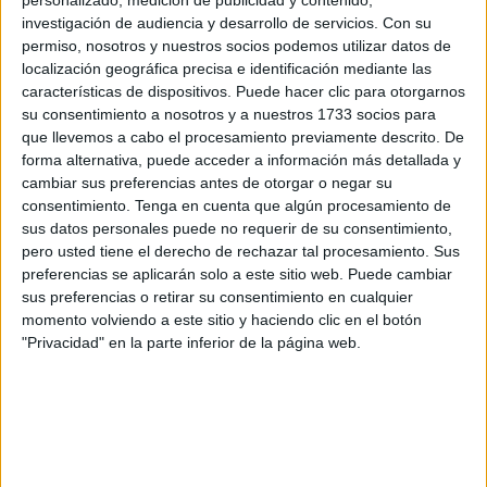
personalizado, medición de publicidad y contenido,
negociación del acuerdo de París, la costarricense
investigación de audiencia y desarrollo de servicios.
Con su
Christiana Figueres.
permiso, nosotros y nuestros socios podemos utilizar datos de
localización geográfica precisa e identificación mediante las
características de dispositivos. Puede hacer clic para otorgarnos
su consentimiento a nosotros y a nuestros 1733 socios para
que llevemos a cabo el procesamiento previamente descrito. De
forma alternativa, puede acceder a información más detallada y
cambiar sus preferencias antes de otorgar o negar su
consentimiento.
Tenga en cuenta que algún procesamiento de
sus datos personales puede no requerir de su consentimiento,
pero usted tiene el derecho de rechazar tal procesamiento. Sus
preferencias se aplicarán solo a este sitio web. Puede cambiar
sus preferencias o retirar su consentimiento en cualquier
momento volviendo a este sitio y haciendo clic en el botón
"Privacidad" en la parte inferior de la página web.
El abogado y portavoz del Movimiento Costa Rica Libre
de Perforación, Álvaro Cedeño, aseguró por su parte
que Costa Rica cuenta con todas las herramientas
necesarias para continuar creciendo y reactivando la
economía por medio de iniciativas y propuestas