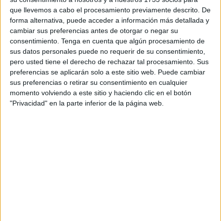
que llevemos a cabo el procesamiento previamente descrito. De
forma alternativa, puede acceder a información más detallada y
cambiar sus preferencias antes de otorgar o negar su
consentimiento.
Tenga en cuenta que algún procesamiento de
sus datos personales puede no requerir de su consentimiento,
pero usted tiene el derecho de rechazar tal procesamiento. Sus
preferencias se aplicarán solo a este sitio web. Puede cambiar
sus preferencias o retirar su consentimiento en cualquier
momento volviendo a este sitio y haciendo clic en el botón
"Privacidad" en la parte inferior de la página web.
LA VULNERABILIDAD DE LOS GUARDIANES DEL
BOSQUE
Desde que se registró el primer caso en Brasil, a finales
de febrero, el virus avanza a paso lento en la Amazonía,
donde sus habitantes son ajenos al bullicio de
información generado en torno la nueva y aún
desconocida enfermedad. El COVID-19 ya se ha
adentrado en las aldeas indígenas y en algunas
comunidades tradicionales de la región amazónica,