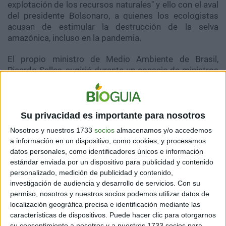
explotación de los recursos naturales" y ello con el aval
del presidente Bolsonaro, a quienes los ecologistas
acusan de estimular la destrucción de la selva
amazónica, incluso en la pandemia.
El propio ministro de Medio Ambiente de Brasil,
Ricardo Salles, sugirió durante un consejo de ministros
celebrado en abril modificar las leyes ambientales y
agrícolas aprovechando la crisis del coronavirus, según
consta en un polémico vídeo publicado el pasado
viernes por orden del Tribunal Supremo.
Su privacidad es importante para nosotros
Nosotros y nuestros 1733
socios
almacenamos y/o accedemos
"Para el ministro de Medio Ambiente, más de 20.000
a información en un dispositivo, como cookies, y procesamos
muertos son una oportunidad", denunciaron diversas
datos personales, como identificadores únicos e información
organizaciones, entre ellas Greenpeace y WWF.
estándar enviada por un dispositivo para publicidad y contenido
personalizado, medición de publicidad y contenido,
investigación de audiencia y desarrollo de servicios.
Con su
permiso, nosotros y nuestros socios podemos utilizar datos de
localización geográfica precisa e identificación mediante las
características de dispositivos. Puede hacer clic para otorgarnos
su consentimiento a nosotros y a nuestros 1733 socios para