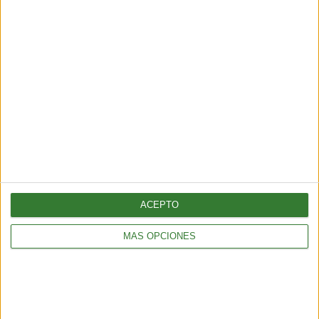
Récord histórico de sargazo
golpea al Caribe y al golfo de
México
Cargando...
ACEPTO
MÁS OPCIONES