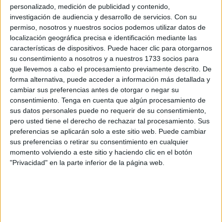
personalizado, medición de publicidad y contenido,
investigación de audiencia y desarrollo de servicios.
Con su
permiso, nosotros y nuestros socios podemos utilizar datos de
localización geográfica precisa e identificación mediante las
características de dispositivos. Puede hacer clic para otorgarnos
su consentimiento a nosotros y a nuestros 1733 socios para
que llevemos a cabo el procesamiento previamente descrito. De
forma alternativa, puede acceder a información más detallada y
cambiar sus preferencias antes de otorgar o negar su
consentimiento.
Tenga en cuenta que algún procesamiento de
¿Qué tipo de vegetación ha aparecido en la Antártida?
sus datos personales puede no requerir de su consentimiento,
Es variada:
plantas vasculares, algas verdes, líquenes
pero usted tiene el derecho de rechazar tal procesamiento. Sus
y briofitas
.
Además, aparece algo inesperado:
nieve
preferencias se aplicarán solo a este sitio web. Puede cambiar
verde
.
Esta nieve verde es un tipo de nieve en la que
sus preferencias o retirar su consentimiento en cualquier
crecer algas y se ha vuelto muy abundante.
momento volviendo a este sitio y haciendo clic en el botón
"Privacidad" en la parte inferior de la página web.
Todo esto es secuela de
calentamiento global.
La
Antártida se ha calentado tres veces más que el resto
del planeta. Las nieves y el hielo se deshacen. Así, se
gesta un ambiente en el cual los organismos vegetales
pueden crecer.