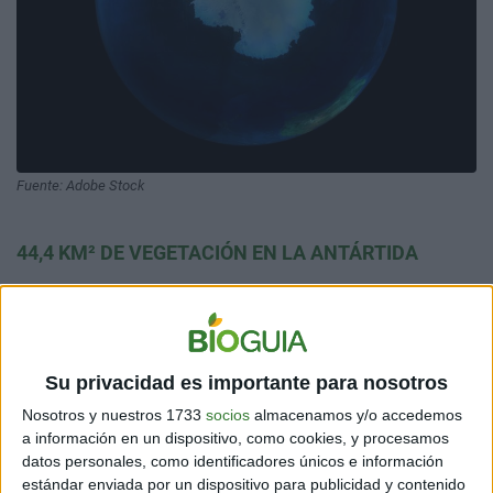
Fuente: Adobe Stock
44,4 KM² DE VEGETACIÓN EN LA ANTÁRTIDA
Esto representa el
0,12% del área libre de hielo
.
Parece un escaso porcentaje, pero antes no había nada
de espacios verdes. Ni la masa territorial, ni los
archipiélagos cercanos a la Antártida, poseían
Su privacidad es importante para nosotros
vegetación: solo hielos perennes.
Nosotros y nuestros 1733
socios
almacenamos y/o accedemos
a información en un dispositivo, como cookies, y procesamos
datos personales, como identificadores únicos e información
estándar enviada por un dispositivo para publicidad y contenido