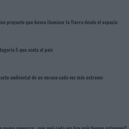
ico proyecto que busca iluminar la Tierra desde el espacio
tegoría 5 que azota al país
mpacto ambiental de un verano cada vez más extremo
na nueva amenaza: ¿por qué cada vez hay más fuegos extremos?