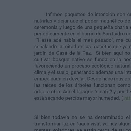
Ínfimos paquetes de intención son cuid
nutrirlas y dejar que el poder magnético de 
ceremonia y luego de una pequeña charla e
periódicamente en el barrio de San Isidro c
“Hasta acá había el mes pasado”, me cu
señalando la mitad de las macetas que ya 
jardín de Casa de la Paz. Si bien aquí no
cultivar bosque nativo se funda en la noc
favoreciendo un proceso ecológico natural
clima y el suelo, generando además una intr
empecinada en develar. Desde hace muy poc
las raíces de los árboles funcionan com
árbol a otro. Así el bosque “siente"! y pue
está secando perciba mayor humedad. (
ht
Si bien todavía no se ha determinado el
transformar luz en "agua viva", ya hay algu
mentes voladoras, ya están cerca de su co