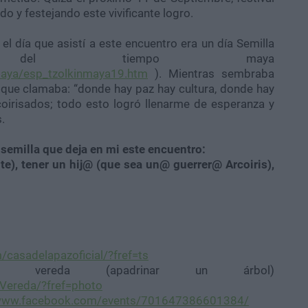
 y festejando este vivificante logro.
 el día que asistí a este encuentro era un día Semilla
a del tiempo maya
nmaya/esp_tzolkinmaya19.htm
). Mientras sembraba
que clamaba: “donde hay paz hay cultura, donde hay
coirisados; todo esto logró llenarme de esperanza y
.
 semilla que deja en mi este encuentro:
e), tener un hij@ (que sea un@ guerrer@ Arcoiris),
casadelapazoficial/?fref=ts
ereda (apadrinar un árbol)
Vereda/?fref=photo
/www.facebook.com/events/701647386601384/