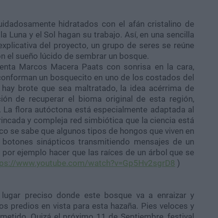
adosamente hidratados con el afán cristalino de
la Luna y el Sol hagan su trabajo. Así, en una sencilla
xplicativa del proyecto, un grupo de seres se reúne
on el sueño lúcido de sembrar un bosque.
enta Marcos Macera Paats con sonrisa en la cara,
conforman un bosquecito en uno de los costados del
 hay brote que sea maltratado, la idea acérrima de
ión de recuperar el bioma original de esta región,
. La flora autóctona está especialmente adaptada al
incada y compleja red simbiótica que la ciencia está
o se sabe que algunos tipos de hongos que viven en
o botones sinápticos transmitiendo mensajes de un
de por ejemplo hacer que las raíces de un árbol que se
tps://www.youtube.com/watch?v=Gp5Hv2sgrD8
)
 lugar preciso donde este bosque va a enraizar y
nos predios en vista para esta hazaña. Pies veloces y
metido. Quizá el próximo 11 de Septiembre, festival