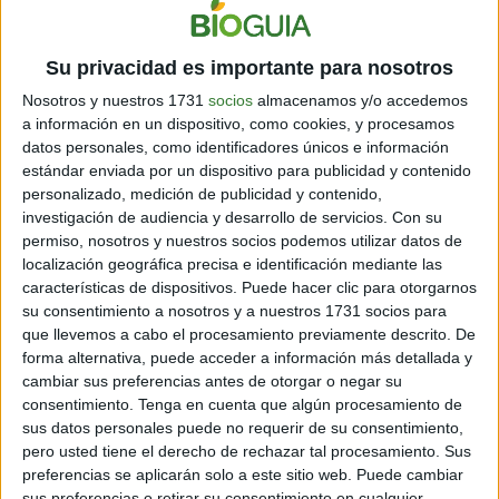
Su privacidad es importante para nosotros
Los incendios en España y Francia
Nosotros y nuestros 1731
socios
almacenamos y/o accedemos
muestran una nueva amenaza:
a información en un dispositivo, como cookies, y procesamos
¿por qué cada vez hay más fuegos
datos personales, como identificadores únicos e información
extremos?
estándar enviada por un dispositivo para publicidad y contenido
personalizado, medición de publicidad y contenido,
Cargando...
investigación de audiencia y desarrollo de servicios.
Con su
permiso, nosotros y nuestros socios podemos utilizar datos de
localización geográfica precisa e identificación mediante las
características de dispositivos. Puede hacer clic para otorgarnos
su consentimiento a nosotros y a nuestros 1731 socios para
que llevemos a cabo el procesamiento previamente descrito. De
forma alternativa, puede acceder a información más detallada y
cambiar sus preferencias antes de otorgar o negar su
consentimiento.
Tenga en cuenta que algún procesamiento de
sus datos personales puede no requerir de su consentimiento,
pero usted tiene el derecho de rechazar tal procesamiento. Sus
preferencias se aplicarán solo a este sitio web. Puede cambiar
sus preferencias o retirar su consentimiento en cualquier