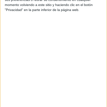
momento volviendo a este sitio y haciendo clic en el botón
"Privacidad" en la parte inferior de la página web.
AMBIENTE
¿Es posible convertir la noche en día? El polémico proyecto que
busca iluminar la Tierra desde el espacio
6 min
| 2026-07-25 13:00
AMBIENTE
Temporal en Chile: qué es el río atmosférico categoría 5 que
azota al país