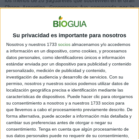
los menos de 20 yaguaretés que sobreviven en el Gran
Chaco Argentino, Greenpeace fue convocada por la
Corte Suprema de Justicia de la Nación para participar
de una audiencia pública, a realizarse en las próximas
semanas.
Su privacidad es importante para nosotros
Nosotros y nuestros 1733
socios
almacenamos y/o accedemos
La organización ecologista solicita se
a información en un dispositivo, como cookies, y procesamos
datos personales, como identificadores únicos e información
garantice
“Deforestación Cero”
en los
estándar enviada por un dispositivo para publicidad y contenido
territorios del yaguareté y se implemente
personalizado, medición de publicidad y contenido,
un Plan de Manejo de la especie, como lo
investigación de audiencia y desarrollo de servicios.
Con su
dispone la Ley Nacional Nº 25.463 que lo
permiso, nosotros y nuestros socios podemos utilizar datos de
declara Monumento Natural Nacional.
localización geográfica precisa e identificación mediante las
características de dispositivos. Puede hacer clic para otorgarnos
su consentimiento a nosotros y a nuestros 1733 socios para
A su vez, se presentó una medida cautelar reclamando
que llevemos a cabo el procesamiento previamente descrito. De
la suspensión de los desmontes en las cuatro
forma alternativa, puede acceder a información más detallada y
provincias demandadas: Formosa, Chaco, Salta y
cambiar sus preferencias antes de otorgar o negar su
Santiago del Estero. (1)
consentimiento.
Tenga en cuenta que algún procesamiento de
sus datos personales puede no requerir de su consentimiento,