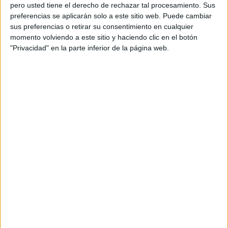
La demanda judicial de
Greenpeace detalla cómo los
pero usted tiene el derecho de rechazar tal procesamiento. Sus
gobiernos provinciales violaron la normativa forestal
preferencias se aplicarán solo a este sitio web. Puede cambiar
sus preferencias o retirar su consentimiento en cualquier
nacional
mediante la realización de recategorizaciones
momento volviendo a este sitio y haciendo clic en el botón
prediales para autorizar desmontes en bosques
"Privacidad" en la parte inferior de la página web.
protegidos (Salta y Chaco); la autorización de
desmontes selectivos para ganadería donde no está
permitido (Santiago del Estero y Chaco); y la
elaboración de un Ordenamiento Territorial que permite
desmontar en el 75% de sus bosques (Formosa).