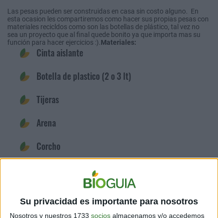
Las pesas pueden ser construidas en casa sin costo alguno. En
esta ocasion les compartiremos como hacer sus propias pesas con
materiales recicldos como son las botellas de plástico, tal vez no
sea un proyecto que al final quede bonito ya que importa mas su
función para hacer ejercicios :).
Materiales:
Cinta aislante
Botella de plastico (2 o 3 lt)
Tijeras
Arena
Corcho
Paso a paso:
Su privacidad es importante para nosotros
Comparte en redes sociales:
Nosotros y nuestros 1733
socios
almacenamos y/o accedemos