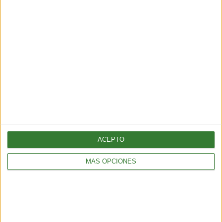
AMBIENTE
Temporal en Chile: qué es el río atmosférico categoría 5 que
azota al país
4 min
| 2026-07-17 14:45
ACEPTO
MÁS OPCIONES