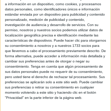
a información en un dispositivo, como cookies, y procesamos
datos personales, como identificadores únicos e información
Guardar
estándar enviada por un dispositivo para publicidad y contenido
personalizado, medición de publicidad y contenido,
investigación de audiencia y desarrollo de servicios.
Con su
permiso, nosotros y nuestros socios podemos utilizar datos de
Etiquetas:
localización geográfica precisa e identificación mediante las
características de dispositivos. Puede hacer clic para otorgarnos
Plástico
botellas
DIY
su consentimiento a nosotros y a nuestros 1733 socios para
que llevemos a cabo el procesamiento previamente descrito. De
forma alternativa, puede acceder a información más detallada y
cambiar sus preferencias antes de otorgar o negar su
SUSCRÍBETE AL NEWSLETTER Y
consentimiento.
Tenga en cuenta que algún procesamiento de
sus datos personales puede no requerir de su consentimiento,
SÉ PARTE DEL CAMBIO
pero usted tiene el derecho de rechazar tal procesamiento. Sus
preferencias se aplicarán solo a este sitio web. Puede cambiar
sus preferencias o retirar su consentimiento en cualquier
¡Sumate a nuestra comunidad y recibe
momento volviendo a este sitio y haciendo clic en el botón
en tu correo una selección exclusiva de
"Privacidad" en la parte inferior de la página web.
nuestros contenidos!