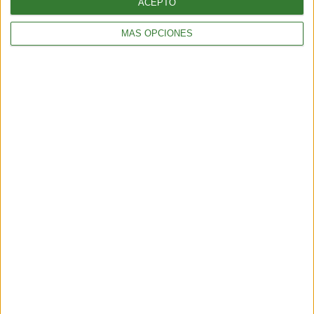
ACEPTO
MÁS OPCIONES
AMBIENTE
Los incendios en España y Francia muestran una nueva
amenaza: ¿por qué cada vez hay más fuegos extremos?
5 min
| 2026-07-28 13:00
AMBIENTE
¿Es posible convertir la noche en día? El polémico proyecto que
busca iluminar la Tierra desde el espacio