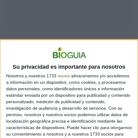
el gato se mantiene dentro
del círculo sin inmutarse
Su privacidad es importante para nosotros
Nosotros y nuestros 1733
socios
almacenamos y/o accedemos
a información en un dispositivo, como cookies, y procesamos
datos personales, como identificadores únicos e información
estándar enviada por un dispositivo para publicidad y contenido
Si llegaron a este punto, ¡tomen una foto y compártanla en
personalizado, medición de publicidad y contenido,
facebook!
investigación de audiencia y desarrollo de servicios.
Con su
permiso, nosotros y nuestros socios podemos utilizar datos de
localización geográfica precisa e identificación mediante las
características de dispositivos. Puede hacer clic para otorgarnos
su consentimiento a nosotros y a nuestros 1733 socios para
Veámoslo de nuevo con otro