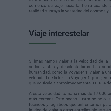
está a unos 25 años luz de distancia. Es
comenzó su viaje hacia la Tierra cuando 
realidad subraya la vastedad del cosmos y la 
Viaje interestelar
Si imaginamos viajar a la velocidad de la l
serían vastas y desalentadoras. Las son
humanidad, como la Voyager 1, viajan a una
velocidad de la luz. La Voyager 1, por ejem
que equivale a aproximadamente 0.005% de l
A esta velocidad, tomaría más de 17,000 año
más cercana. Este hecho ilustra no solo la
técnicos y logísticos que enfrentamos para
la idea de viajar a otras estrellas sigue s