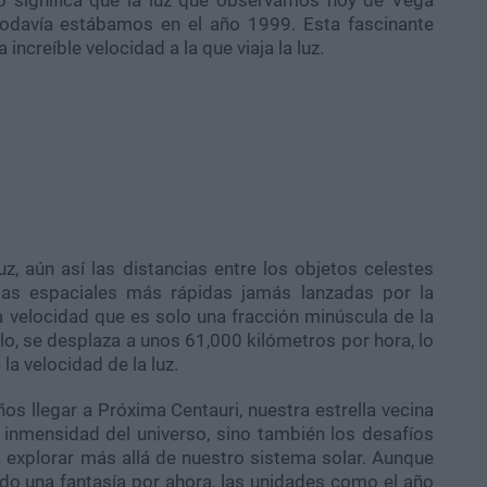
to significa que la luz que observamos hoy de Vega
todavía estábamos en el año 1999. Esta fascinante
increíble velocidad a la que viaja la luz.
uz, aún así las distancias entre los objetos celestes
das espaciales más rápidas jamás lanzadas por la
 velocidad que es solo una fracción minúscula de la
plo, se desplaza a unos 61,000 kilómetros por hora, lo
a velocidad de la luz.
s llegar a Próxima Centauri, nuestra estrella vecina
 inmensidad del universo, sino también los desafíos
 explorar más allá de nuestro sistema solar. Aunque
iendo una fantasía por ahora, las unidades como el año