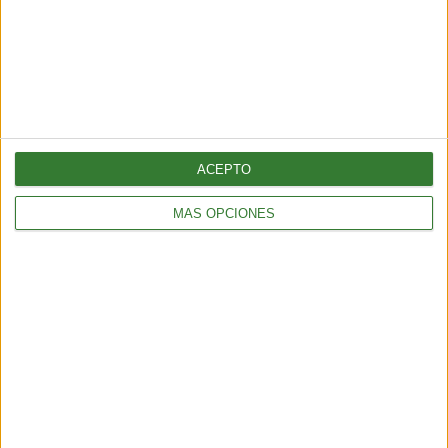
HOGAR
#HogaresConscientes: ¿Cómo cuidar el ambiente desde
ACEPTO
casa?
5 min
| 15/04/2021
MÁS OPCIONES
Hay mucho que podemos hacer desde nuestro lugar para cuidar el
ambiente y llevar una vida más sana y sostenible. En esta nota
compartimos algunos ejes para poder comenzar.
Inspirando el cambio