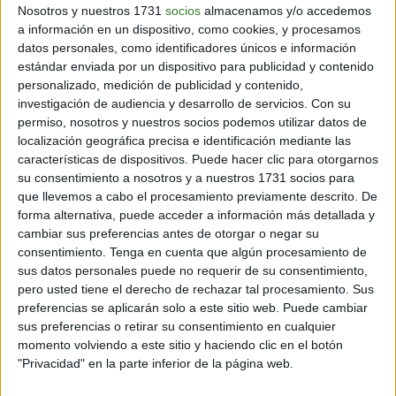
Nosotros y nuestros 1731
socios
almacenamos y/o accedemos
AMBIENTE
a información en un dispositivo, como cookies, y procesamos
Argentina aprobó la Ley de Educación Ambiental
datos personales, como identificadores únicos e información
después de décadas de lucha
estándar enviada por un dispositivo para publicidad y contenido
personalizado, medición de publicidad y contenido,
5 min
| 14/05/2021
investigación de audiencia y desarrollo de servicios.
Con su
El senado argentino finalmente aprobó por unanimidad la Ley de
permiso, nosotros y nuestros socios podemos utilizar datos de
Educación Ambiental en el marco de la campaña masiva llevada
localización geográfica precisa e identificación mediante las
adelante por múltiples sectores de la sociedad.
características de dispositivos. Puede hacer clic para otorgarnos
su consentimiento a nosotros y a nuestros 1731 socios para
que llevemos a cabo el procesamiento previamente descrito. De
forma alternativa, puede acceder a información más detallada y
cambiar sus preferencias antes de otorgar o negar su
consentimiento.
Tenga en cuenta que algún procesamiento de
sus datos personales puede no requerir de su consentimiento,
pero usted tiene el derecho de rechazar tal procesamiento. Sus
preferencias se aplicarán solo a este sitio web. Puede cambiar
sus preferencias o retirar su consentimiento en cualquier
momento volviendo a este sitio y haciendo clic en el botón
"Privacidad" en la parte inferior de la página web.